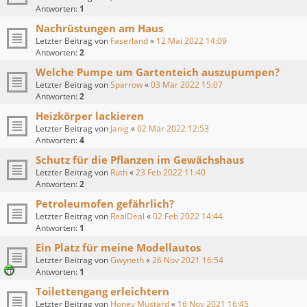
Antworten:
1
Nachrüstungen am Haus
Letzter Beitrag von
Faserland
«
12 Mai 2022 14:09
Antworten:
2
Welche Pumpe um Gartenteich auszupumpen?
Letzter Beitrag von
Sparrow
«
03 Mär 2022 15:07
Antworten:
2
Heizkörper lackieren
Letzter Beitrag von
Janig
«
02 Mär 2022 12:53
Antworten:
4
Schutz für die Pflanzen im Gewächshaus
Letzter Beitrag von
Ruth
«
23 Feb 2022 11:40
Antworten:
2
Petroleumofen gefährlich?
Letzter Beitrag von
RealDeal
«
02 Feb 2022 14:44
Antworten:
1
Ein Platz für meine Modellautos
Letzter Beitrag von
Gwyneth
«
26 Nov 2021 16:54
Antworten:
1
Toilettengang erleichtern
Letzter Beitrag von
Honey Mustard
«
16 Nov 2021 16:45