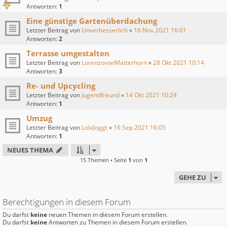
Antworten:
1
Eine günstige Gartenüberdachung
Letzter Beitrag von
Unverbesserlich
«
16 Nov 2021 16:01
Antworten:
2
Terrasse umgestalten
Letzter Beitrag von
LorenzovonMatterhorn
«
28 Okt 2021 10:14
Antworten:
3
Re- und Upcycling
Letzter Beitrag von
Jugendfreund
«
14 Okt 2021 10:24
Antworten:
1
Umzug
Letzter Beitrag von
LolaJoggt
«
16 Sep 2021 16:05
Antworten:
1
NEUES THEMA
15 Themen • Seite
1
von
1
GEHE ZU
Berechtigungen in diesem Forum
Du darfst
keine
neuen Themen in diesem Forum erstellen.
Du darfst
keine
Antworten zu Themen in diesem Forum erstellen.