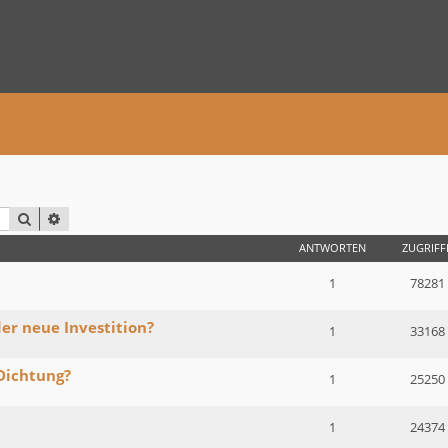
SUCHE
ERWEITERTE SUCHE
ANTWORTEN
ZUGRIFF
1
78281
er neue Investition?
1
33168
Dichtung?
1
25250
1
24374