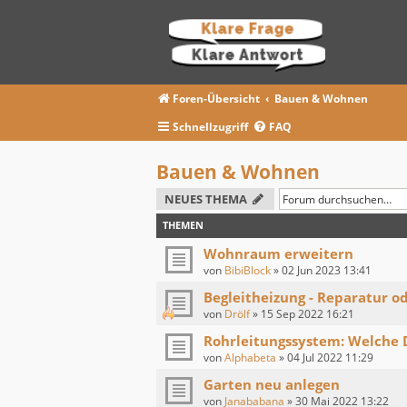
Foren-Übersicht
Bauen & Wohnen
Schnellzugriff
FAQ
Bauen & Wohnen
NEUES THEMA
THEMEN
Wohnraum erweitern
von
BibiBlock
»
02 Jun 2023 13:41
Begleitheizung - Reparatur od
von
Drölf
»
15 Sep 2022 16:21
Rohrleitungssystem: Welche 
von
Alphabeta
»
04 Jul 2022 11:29
Garten neu anlegen
von
Janababana
»
30 Mai 2022 13:22