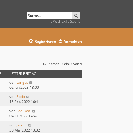
SUCHE
ERWEITERTE SUCHE
Registrieren
Anmelden
15 Themen • Seite
1
von
1
E
LETZTER BEITRAG
von
Langus
02 Jun 2023 18:00
von
Bodo
15 Sep 2022 16:41
von
RealDeal
04 Jul 2022 14:47
von
Jasmin
30 Mai 2022 13:32