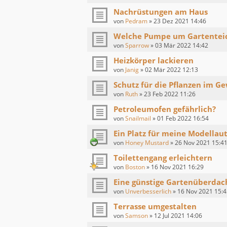
Nachrüstungen am Haus
von
Pedram
»
23 Dez 2021 14:46
Welche Pumpe um Gartentei
von
Sparrow
»
03 Mär 2022 14:42
Heizkörper lackieren
von
Janig
»
02 Mär 2022 12:13
Schutz für die Pflanzen im G
von
Ruth
»
23 Feb 2022 11:26
Petroleumofen gefährlich?
von
Snailmail
»
01 Feb 2022 16:54
Ein Platz für meine Modellau
von
Honey Mustard
»
26 Nov 2021 15:4
Toilettengang erleichtern
von
Boston
»
16 Nov 2021 16:29
Eine günstige Gartenüberda
von
Unverbesserlich
»
16 Nov 2021 15:4
Terrasse umgestalten
von
Samson
»
12 Jul 2021 14:06