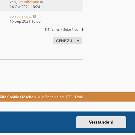
von
Jugendfreund
14 Okt 2021 10:24
von
LolaJoggt
16 Sep 2021 16:05
15 Themen • Seite
1
von
1
GEHE ZU
Alle Cookies löschen
Alle Zeiten sind
UTC+02:00
Verstanden!