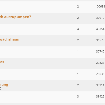
2
100638
ch auszupumpen?
2
37910
4
49354
ewächshaus
2
36573
1
30745
tos
1
29523
1
1
28635
chung
2
35311
5
3
38422