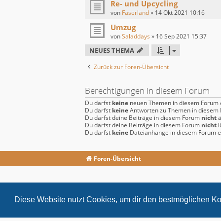
Re- und Upcycling
von
Faserland
»
14 Okt 2021 10:16
Umzug
von
Saladdays
»
16 Sep 2021 15:37
NEUES THEMA
Zurück zur Foren-Übersicht
Berechtigungen in diesem Forum
Du darfst
keine
neuen Themen in diesem Forum e
Du darfst
keine
Antworten zu Themen in diesem F
Du darfst deine Beiträge in diesem Forum
nicht
ä
Du darfst deine Beiträge in diesem Forum
nicht
l
Du darfst
keine
Dateianhänge in diesem Forum er
Foren-Übersicht
Diese Website nutzt Cookies, um dir den bestmöglichen Ko