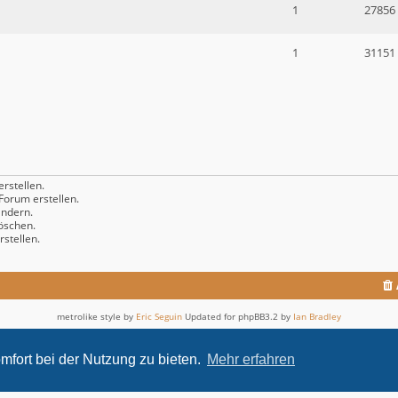
1
27856
1
31151
rstellen.
orum erstellen.
ndern.
öschen.
stellen.
metrolike style by
Eric Seguin
Updated for phpBB3.2 by
Ian Bradley
Powered by
phpBB
® Forum Software © phpBB Limited
Deutsche Übersetzung durch
phpBB.de
mfort bei der Nutzung zu bieten.
Mehr erfahren
Datenschutz
|
Nutzungsbedingungen