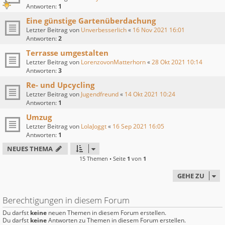
Antworten:
1
Eine günstige Gartenüberdachung
Letzter Beitrag von
Unverbesserlich
«
16 Nov 2021 16:01
Antworten:
2
Terrasse umgestalten
Letzter Beitrag von
LorenzovonMatterhorn
«
28 Okt 2021 10:14
Antworten:
3
Re- und Upcycling
Letzter Beitrag von
Jugendfreund
«
14 Okt 2021 10:24
Antworten:
1
Umzug
Letzter Beitrag von
LolaJoggt
«
16 Sep 2021 16:05
Antworten:
1
NEUES THEMA
15 Themen • Seite
1
von
1
GEHE ZU
Berechtigungen in diesem Forum
Du darfst
keine
neuen Themen in diesem Forum erstellen.
Du darfst
keine
Antworten zu Themen in diesem Forum erstellen.