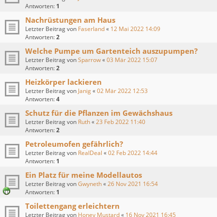
Antworten:
1
Nachrüstungen am Haus
Letzter Beitrag von
Faserland
«
12 Mai 2022 14:09
Antworten:
2
Welche Pumpe um Gartenteich auszupumpen?
Letzter Beitrag von
Sparrow
«
03 Mär 2022 15:07
Antworten:
2
Heizkörper lackieren
Letzter Beitrag von
Janig
«
02 Mär 2022 12:53
Antworten:
4
Schutz für die Pflanzen im Gewächshaus
Letzter Beitrag von
Ruth
«
23 Feb 2022 11:40
Antworten:
2
Petroleumofen gefährlich?
Letzter Beitrag von
RealDeal
«
02 Feb 2022 14:44
Antworten:
1
Ein Platz für meine Modellautos
Letzter Beitrag von
Gwyneth
«
26 Nov 2021 16:54
Antworten:
1
Toilettengang erleichtern
Letzter Beitrag von
Honey Mustard
«
16 Nov 2021 16:45