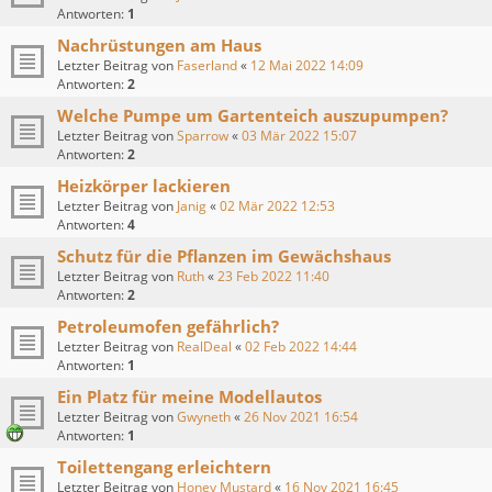
Antworten:
1
Nachrüstungen am Haus
Letzter Beitrag von
Faserland
«
12 Mai 2022 14:09
Antworten:
2
Welche Pumpe um Gartenteich auszupumpen?
Letzter Beitrag von
Sparrow
«
03 Mär 2022 15:07
Antworten:
2
Heizkörper lackieren
Letzter Beitrag von
Janig
«
02 Mär 2022 12:53
Antworten:
4
Schutz für die Pflanzen im Gewächshaus
Letzter Beitrag von
Ruth
«
23 Feb 2022 11:40
Antworten:
2
Petroleumofen gefährlich?
Letzter Beitrag von
RealDeal
«
02 Feb 2022 14:44
Antworten:
1
Ein Platz für meine Modellautos
Letzter Beitrag von
Gwyneth
«
26 Nov 2021 16:54
Antworten:
1
Toilettengang erleichtern
Letzter Beitrag von
Honey Mustard
«
16 Nov 2021 16:45