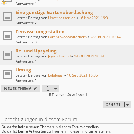
Antworten:
1
Eine günstige Gartenüberdachung
Letzter Beitrag von
Unverbesserlich
«
16 Nov 2021 16:01
Antworten:
2
Terrasse umgestalten
Letzter Beitrag von
LorenzovonMatterhorn
«
28 Okt 2021 10:14
Antworten:
3
Re- und Upcycling
Letzter Beitrag von
Jugendfreund
«
14 Okt 2021 10:24
Antworten:
1
Umzug
Letzter Beitrag von
LolaJoggt
«
16 Sep 2021 16:05
Antworten:
1
NEUES THEMA
15 Themen • Seite
1
von
1
GEHE ZU
Berechtigungen in diesem Forum
Du darfst
keine
neuen Themen in diesem Forum erstellen.
Du darfst
keine
Antworten zu Themen in diesem Forum erstellen.