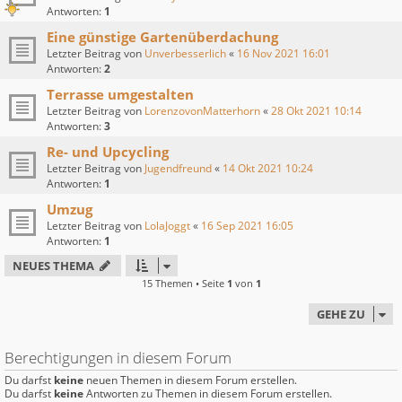
Antworten:
1
Eine günstige Gartenüberdachung
Letzter Beitrag von
Unverbesserlich
«
16 Nov 2021 16:01
Antworten:
2
Terrasse umgestalten
Letzter Beitrag von
LorenzovonMatterhorn
«
28 Okt 2021 10:14
Antworten:
3
Re- und Upcycling
Letzter Beitrag von
Jugendfreund
«
14 Okt 2021 10:24
Antworten:
1
Umzug
Letzter Beitrag von
LolaJoggt
«
16 Sep 2021 16:05
Antworten:
1
NEUES THEMA
15 Themen • Seite
1
von
1
GEHE ZU
Berechtigungen in diesem Forum
Du darfst
keine
neuen Themen in diesem Forum erstellen.
Du darfst
keine
Antworten zu Themen in diesem Forum erstellen.