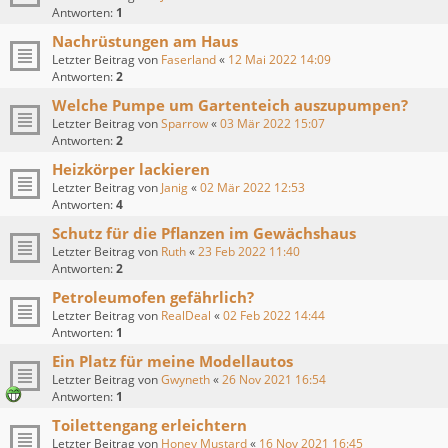
Antworten:
1
Nachrüstungen am Haus
Letzter Beitrag von
Faserland
«
12 Mai 2022 14:09
Antworten:
2
Welche Pumpe um Gartenteich auszupumpen?
Letzter Beitrag von
Sparrow
«
03 Mär 2022 15:07
Antworten:
2
Heizkörper lackieren
Letzter Beitrag von
Janig
«
02 Mär 2022 12:53
Antworten:
4
Schutz für die Pflanzen im Gewächshaus
Letzter Beitrag von
Ruth
«
23 Feb 2022 11:40
Antworten:
2
Petroleumofen gefährlich?
Letzter Beitrag von
RealDeal
«
02 Feb 2022 14:44
Antworten:
1
Ein Platz für meine Modellautos
Letzter Beitrag von
Gwyneth
«
26 Nov 2021 16:54
Antworten:
1
Toilettengang erleichtern
Letzter Beitrag von
Honey Mustard
«
16 Nov 2021 16:45