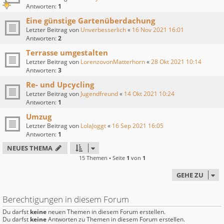
Antworten:
1
Eine günstige Gartenüberdachung
Letzter Beitrag von
Unverbesserlich
«
16 Nov 2021 16:01
Antworten:
2
Terrasse umgestalten
Letzter Beitrag von
LorenzovonMatterhorn
«
28 Okt 2021 10:14
Antworten:
3
Re- und Upcycling
Letzter Beitrag von
Jugendfreund
«
14 Okt 2021 10:24
Antworten:
1
Umzug
Letzter Beitrag von
LolaJoggt
«
16 Sep 2021 16:05
Antworten:
1
NEUES THEMA
15 Themen • Seite
1
von
1
GEHE ZU
Berechtigungen in diesem Forum
Du darfst
keine
neuen Themen in diesem Forum erstellen.
Du darfst
keine
Antworten zu Themen in diesem Forum erstellen.