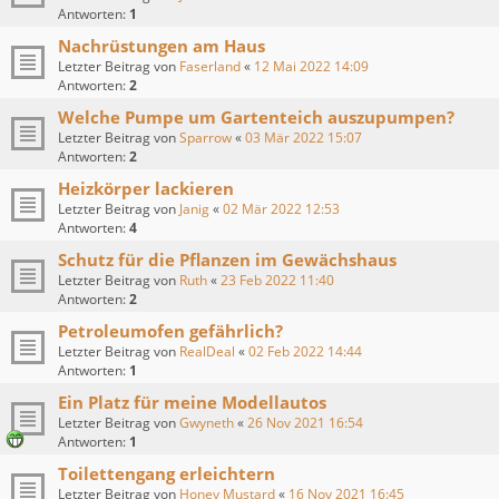
Antworten:
1
Nachrüstungen am Haus
Letzter Beitrag von
Faserland
«
12 Mai 2022 14:09
Antworten:
2
Welche Pumpe um Gartenteich auszupumpen?
Letzter Beitrag von
Sparrow
«
03 Mär 2022 15:07
Antworten:
2
Heizkörper lackieren
Letzter Beitrag von
Janig
«
02 Mär 2022 12:53
Antworten:
4
Schutz für die Pflanzen im Gewächshaus
Letzter Beitrag von
Ruth
«
23 Feb 2022 11:40
Antworten:
2
Petroleumofen gefährlich?
Letzter Beitrag von
RealDeal
«
02 Feb 2022 14:44
Antworten:
1
Ein Platz für meine Modellautos
Letzter Beitrag von
Gwyneth
«
26 Nov 2021 16:54
Antworten:
1
Toilettengang erleichtern
Letzter Beitrag von
Honey Mustard
«
16 Nov 2021 16:45