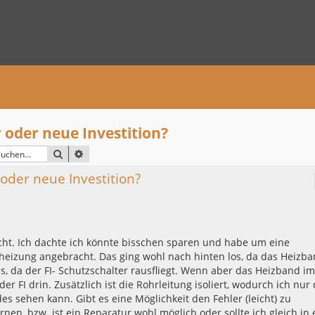
 oder neue Investition?
SUCHE
ERWEITERTE SUCHE
 oder neue Investition?
cht. Ich dachte ich könnte bisschen sparen und habe um eine
itheizung angebracht. Das ging wohl nach hinten los, da das Heizb
 da der FI- Schutzschalter rausfliegt. Wenn aber das Heizband im
r FI drin. Zusätzlich ist die Rohrleitung isoliert, wodurch ich nur 
s sehen kann. Gibt es eine Möglichkeit den Fehler (leicht) zu
rnen, bzw. ist ein Reparatur wohl möglich oder sollte ich gleich in 