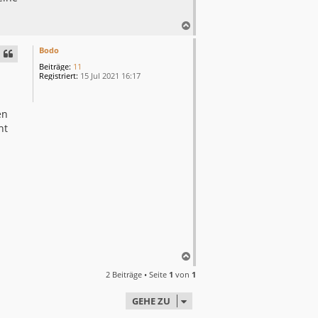
N
a
c
Bodo
h
Beiträge:
11
o
Registriert:
15 Jul 2021 16:17
b
e
n
en
ht
N
a
2 Beiträge • Seite
1
von
1
c
h
GEHE ZU
o
b