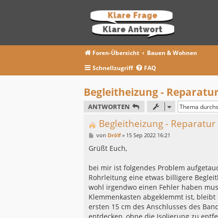
Foren-Übersicht
Bauen & Wohnen
Schnellzugriff
FAQ
Begleitheizung - Reparatur
ANTWORTEN
Begleitheizung - Reparatur
B
von
Drölf
»
15 Sep 2022 16:21
e
i
Grüßt Euch,
t
r
a
bei mir ist folgendes Problem aufgetau
g
Rohrleitung eine etwas billigere Begle
wohl irgendwo einen Fehler haben muss,
Klemmenkasten abgeklemmt ist, bleibt de
ersten 15 cm des Anschlusses des Bande
entdecken, ohne die Isolierung zu entfe