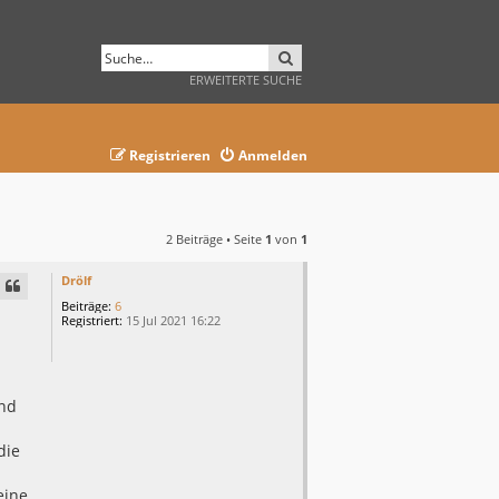
SUCHE
ERWEITERTE SUCHE
Registrieren
Anmelden
2 Beiträge • Seite
1
von
1
Drölf
Beiträge:
6
Registriert:
15 Jul 2021 16:22
and
die
eine