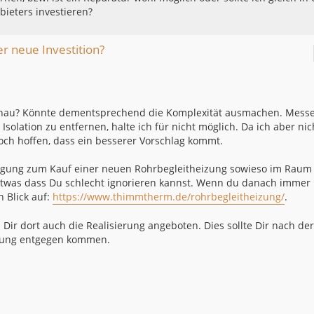
ieters investieren?
er neue Investition?
genau? Könnte dementsprechend die Komplexität ausmachen. Mess
Isolation zu entfernen, halte ich für nicht möglich. Da ich aber nic
noch hoffen, dass ein besserer Vorschlag kommt.
legung zum Kauf einer neuen Rohrbegleitheizung sowieso im Raum
g etwas dass Du schlecht ignorieren kannst. Wenn du danach immer
n Blick auf:
https://www.thimmtherm.de/rohrbegleitheizung/
.
ir dort auch die Realisierung angeboten. Dies sollte Dir nach der
ffung entgegen kommen.