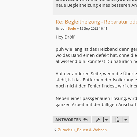
neue Begleitheizung eines besseren Anb
Re: Begleitheizung - Reparatur od
B
von
Bodo
»
15 Sep 2022 16:41
e
i
Hey Drölf
t
r
a
puh wie lang ist das Heizband denn 
g
wo das Band einen defekt hat, ohne die 
allwissend bin, könntest Du natürlich 
Auf der anderen Seite, wenn die Über
steht, ist das Entfernen der Isolierun
noch nicht den Fehler findest, wirf eine
Neben einer passgenauen Lösung, wird D
ganzen Arbeit mit der billigen Anscha
ANTWORTEN
Zurück zu „Bauen & Wohnen“