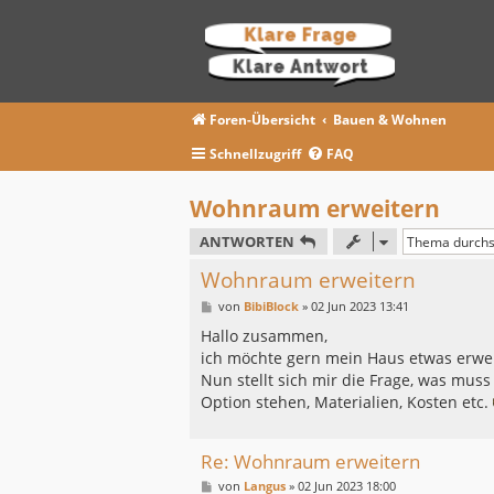
Foren-Übersicht
Bauen & Wohnen
Schnellzugriff
FAQ
Wohnraum erweitern
ANTWORTEN
Wohnraum erweitern
B
von
BibiBlock
»
02 Jun 2023 13:41
e
i
Hallo zusammen,
t
ich möchte gern mein Haus etwas erwei
r
a
Nun stellt sich mir die Frage, was mus
g
Option stehen, Materialien, Kosten etc.
Re: Wohnraum erweitern
B
von
Langus
»
02 Jun 2023 18:00