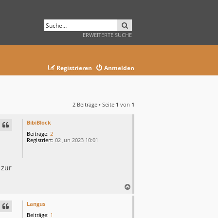
SUCHE
ERWEITERTE SUCHE
Registrieren
Anmelden
2 Beiträge • Seite
1
von
1
BibiBlock
Beiträge:
2
Registriert:
02 Jun 2023 10:01
 zur
N
a
c
Langus
h
Beiträge:
1