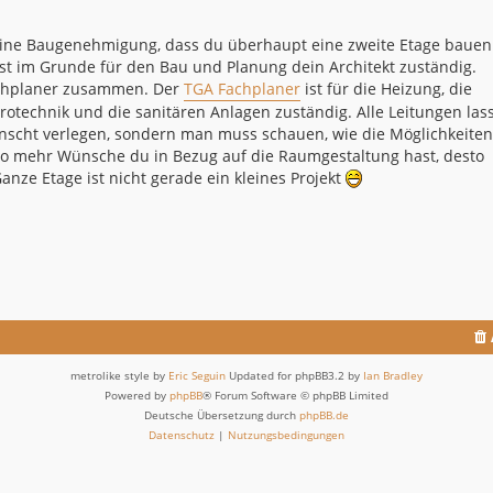
 eine Baugenehmigung, dass du überhaupt eine zweite Etage bauen
st im Grunde für den Bau und Planung dein Architekt zuständig.
achplaner zusammen. Der
TGA Fachplaner
ist für die Heizung, die
trotechnik und die sanitären Anlagen zuständig. Alle Leitungen las
ünscht verlegen, sondern man muss schauen, wie die Möglichkeiten
esto mehr Wünsche du in Bezug auf die Raumgestaltung hast, desto
anze Etage ist nicht gerade ein kleines Projekt
metrolike style by
Eric Seguin
Updated for phpBB3.2 by
Ian Bradley
Powered by
phpBB
® Forum Software © phpBB Limited
Deutsche Übersetzung durch
phpBB.de
Datenschutz
|
Nutzungsbedingungen