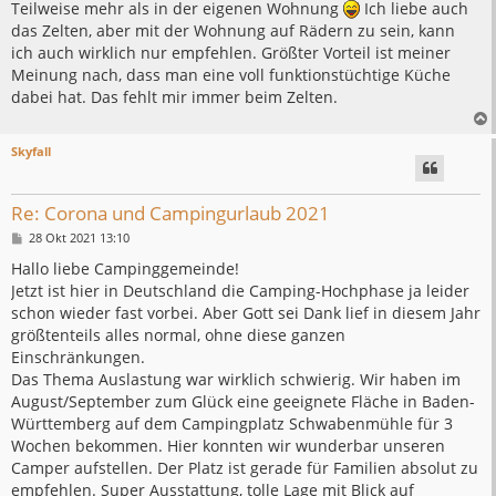
Teilweise mehr als in der eigenen Wohnung
Ich liebe auch
das Zelten, aber mit der Wohnung auf Rädern zu sein, kann
ich auch wirklich nur empfehlen. Größter Vorteil ist meiner
Meinung nach, dass man eine voll funktionstüchtige Küche
dabei hat. Das fehlt mir immer beim Zelten.
Skyfall
Re: Corona und Campingurlaub 2021
B
28 Okt 2021 13:10
e
i
Hallo liebe Campinggemeinde!
t
Jetzt ist hier in Deutschland die Camping-Hochphase ja leider
r
a
schon wieder fast vorbei. Aber Gott sei Dank lief in diesem Jahr
g
größtenteils alles normal, ohne diese ganzen
Einschränkungen.
Das Thema Auslastung war wirklich schwierig. Wir haben im
August/September zum Glück eine geeignete Fläche in Baden-
Württemberg auf dem Campingplatz Schwabenmühle für 3
Wochen bekommen. Hier konnten wir wunderbar unseren
Camper aufstellen. Der Platz ist gerade für Familien absolut zu
empfehlen. Super Ausstattung, tolle Lage mit Blick auf