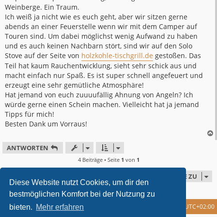
Weinberge. Ein Traum.
Ich weiß ja nicht wie es euch geht, aber wir sitzen gerne
abends an einer Feuerstelle wenn wir mit dem Camper auf
Touren sind. Um dabei möglichst wenig Aufwand zu haben
und es auch keinen Nachbarn stört, sind wir auf den Solo
Stove auf der Seite von
holzkohle-tischgrill.de
gestoßen. Das
Teil hat kaum Rauchentwicklung, sieht sehr schick aus und
macht einfach nur Spaß. Es ist super schnell angefeuert und
erzeugt eine sehr gemütliche Atmosphäre!
Hat jemand von euch zuuuufällig Ahnung von Angeln? Ich
würde gerne einen Schein machen. Vielleicht hat ja jemand
Tipps für mich!
Besten Dank um Vorraus!
ANTWORTEN
4 Beiträge • Seite
1
von
1
GEHE ZU
Diese Website nutzt Cookies, um dir den
bestmöglichen Komfort bei der Nutzung zu
Foren-Übersicht
Alle Cookies löschen
Alle Zeiten sind
UTC+02:00
bieten.
Mehr erfahren