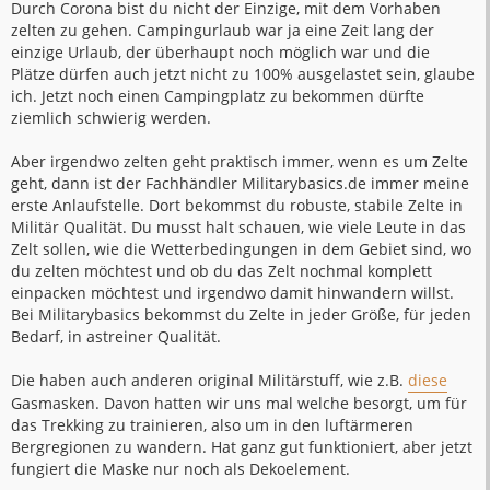
Durch Corona bist du nicht der Einzige, mit dem Vorhaben
zelten zu gehen. Campingurlaub war ja eine Zeit lang der
einzige Urlaub, der überhaupt noch möglich war und die
Plätze dürfen auch jetzt nicht zu 100% ausgelastet sein, glaube
ich. Jetzt noch einen Campingplatz zu bekommen dürfte
ziemlich schwierig werden.
Aber irgendwo zelten geht praktisch immer, wenn es um Zelte
geht, dann ist der Fachhändler Militarybasics.de immer meine
erste Anlaufstelle. Dort bekommst du robuste, stabile Zelte in
Militär Qualität. Du musst halt schauen, wie viele Leute in das
Zelt sollen, wie die Wetterbedingungen in dem Gebiet sind, wo
du zelten möchtest und ob du das Zelt nochmal komplett
einpacken möchtest und irgendwo damit hinwandern willst.
Bei Militarybasics bekommst du Zelte in jeder Größe, für jeden
Bedarf, in astreiner Qualität.
Die haben auch anderen original Militärstuff, wie z.B.
diese
Gasmasken. Davon hatten wir uns mal welche besorgt, um für
das Trekking zu trainieren, also um in den luftärmeren
Bergregionen zu wandern. Hat ganz gut funktioniert, aber jetzt
fungiert die Maske nur noch als Dekoelement.