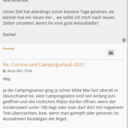
Wochenende.
Unser Zelt hat allerdings schon bessere Tage gesehen, da
könnte mal ein neues her... wo sollte ich mich nach neuen
Zelten umsehen, kennt ihr eine gute Anlaufstelle?
Danke!
Forrest
Re: Corona und Campingurlaub 2021
B
06 Jul 2021 15:20
e
i
Hey,
t
r
a
ja die Campingsaison ging ja schon Mitte Mai fast überall in
g
Deutschland los, viele Campingplätze sind seit Anfang Juni
geöffnet und die restlichen Plätze dürfen öffnen, wenn der
Inzidenzwert unter 100 liegt oder man darf dort mit negativem
Test übernachten, bzw. wenn man geimpft oder genesen ist.
Ausnahmen bestätigen die Regel.