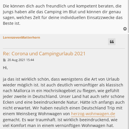
Die können dich auch freundlich und kompetent beraten, die
Jungs haben alle das Camping im Blut und können dir genau
sagen, welches Zelt für deine individuellen Einsatzzwecke das
Beste ist.
LorenzovonMatterhorn
Re: Corona und Campingurlaub 2021
B
20 Aug 2021 15:44
e
i
Hi,
t
r
a
ja das ist wirklich schön, dass wenigstens die Art von Urlaub
g
wieder möglich ist. Ist auch deutlich vernünftiger als klassisch
nach Mallorca in ein Hochrisikogebiet zu fliegen, wie gefühlt
jeder zweite in Deutschland. Unser Land hat auch sehr schöne
Ecken und eine beeindruckende Natur. Hätte ich anfangs auch
nicht erwartet. Wir haben neulich einen Deutschland Trip mit
einem Weinsberg Wohnwagen von
herzog-wohnwagen.de
gemacht. Es war traumhaft. Ist wirklich beeindruckend, wie
viel Komfort man in einem vernünftigen Wohnwagen hat.