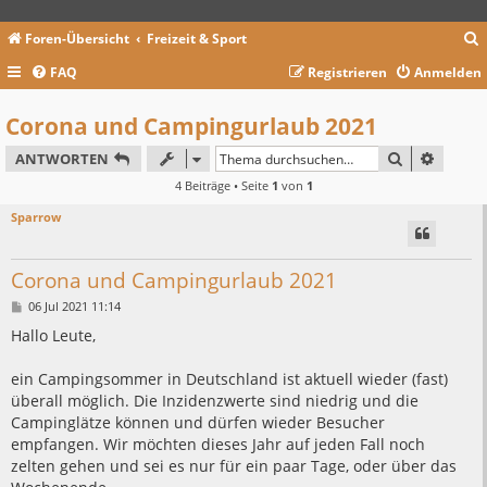
Foren-Übersicht
Freizeit & Sport
FAQ
Registrieren
Anmelden
c
Corona und Campingurlaub 2021
SUCHE
ERWEIT
ANTWORTEN
4 Beiträge • Seite
1
von
1
Sparrow
Corona und Campingurlaub 2021
B
06 Jul 2021 11:14
e
i
Hallo Leute,
t
r
a
ein Campingsommer in Deutschland ist aktuell wieder (fast)
g
überall möglich. Die Inzidenzwerte sind niedrig und die
Campinglätze können und dürfen wieder Besucher
empfangen. Wir möchten dieses Jahr auf jeden Fall noch
zelten gehen und sei es nur für ein paar Tage, oder über das