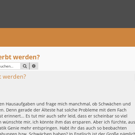
rbt werden?
SUCHE
ERWEITERTE SUCHE
t werden?
ihren Hausaufgaben und frage mich manchmal, ob Schwächen und
en. Denn gerade der Älteste hat solche Probleme mit dem Fach
erinnert... Es tut mir auch sehr leid, dass er scheinbar so viel
 wünschte mir, ich könnte ihm das ersparen. Aber ich fürchte, au
matik Genie mehr entspringen. Habt ihr das auch so beobachten
abungen bzw. Schwächen haben? In Englisch ist der Große nämlic