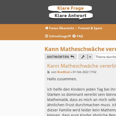
Foren-Übersicht
Freizeit & Sport
Schnellzugriff
FAQ
Kann Matheschwäche vere
ANTWORTEN
Kann Matheschwäche vererb
B
von
RealDeal
»
01 Feb 2022 17:02
e
i
Hallo zusammen,
t
r
a
ich helfe den Kindern jeden Tag bei 
g
Stärken so dominant vererbt sein könn
Mathematik, dass es mich an mich selbst 
ähnlichen Frust durchmachen muss. Ich
dieser Familie wird leider kein Mathe
können, dass eure Kinder ähnliche Beg