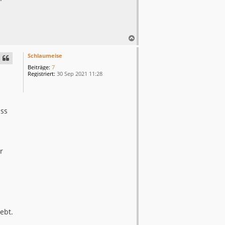
N
a
c
Schlaumeise
h
Beiträge:
7
o
Registriert:
30 Sep 2021 11:28
b
e
n
ass
r
h
ebt.