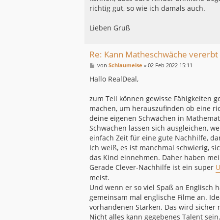
richtig gut, so wie ich damals auch.
Lieben Gruß
Re: Kann Matheschwäche vererbt
B
von
Schlaumeise
»
02 Feb 2022 15:11
e
i
Hallo RealDeal,
t
r
a
zum Teil können gewisse Fähigkeiten ge
g
machen, um herauszufinden ob eine ric
deine eigenen Schwächen in Mathematik 
Schwächen lassen sich ausgleichen, wenn
einfach Zeit für eine gute Nachhilfe, d
Ich weiß, es ist manchmal schwierig, si
das Kind einnehmen. Daher haben meine
Gerade Clever-Nachhilfe ist ein super
U
meist.
Und wenn er so viel Spaß an Englisch h
gemeinsam mal englische Filme an. Ide
vorhandenen Stärken. Das wird sicher 
Nicht alles kann gegebenes Talent sein