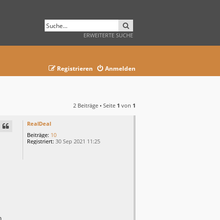
SUCHE
ERWEITERTE SUCHE
Registrieren
Anmelden
2 Beiträge • Seite
1
von
1
RealDeal
Beiträge:
10
Registriert:
30 Sep 2021 11:25
s
h