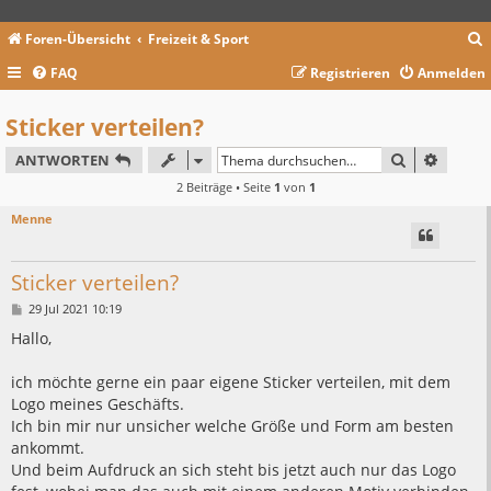
Foren-Übersicht
Freizeit & Sport
FAQ
Registrieren
Anmelden
c
Sticker verteilen?
SUCHE
ERWEIT
ANTWORTEN
2 Beiträge • Seite
1
von
1
Menne
Sticker verteilen?
B
29 Jul 2021 10:19
e
i
Hallo,
t
r
a
ich möchte gerne ein paar eigene Sticker verteilen, mit dem
g
Logo meines Geschäfts.
Ich bin mir nur unsicher welche Größe und Form am besten
ankommt.
Und beim Aufdruck an sich steht bis jetzt auch nur das Logo