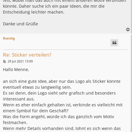
fest, wobei man das auch mit einem anderen Motiv verbinden
könnte. Daher suche ich ein paar Ideen, die mir die
Entscheidung leichter machen.
Danke und Grüße
Ruestig
Re: Sticker verteilen?
B
29 Jul 2021 13:09
e
i
Hallo Menne,
t
r
a
an sich eine gute Idee, aber nur das Logo als Sticker könnte
g
eventuell etwas zu langweilig sein.
Es sei denn, dein Logo sieht sehr grafisch und besonders
interessant aus.
Wenn es eher einfach gehalten ist, verbinde es vielleicht mit
einem Symbol für dein Geschäft?
Was die Form angeht, würde ich das gänzlich vom Motiv
festmachen.
Wenn mehr Details vorhanden sind, lohnt es sich wenn das