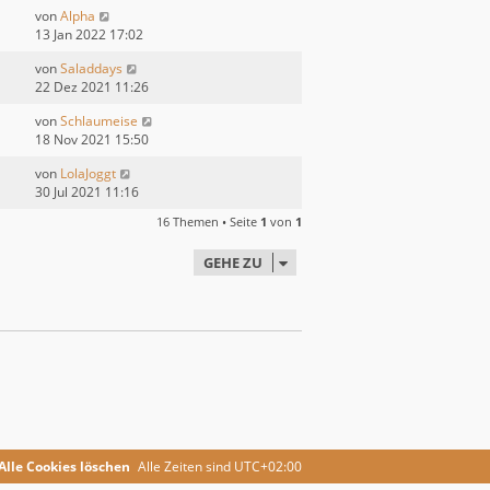
von
Alpha
13 Jan 2022 17:02
von
Saladdays
22 Dez 2021 11:26
von
Schlaumeise
18 Nov 2021 15:50
von
LolaJoggt
30 Jul 2021 11:16
16 Themen • Seite
1
von
1
GEHE ZU
Alle Cookies löschen
Alle Zeiten sind
UTC+02:00