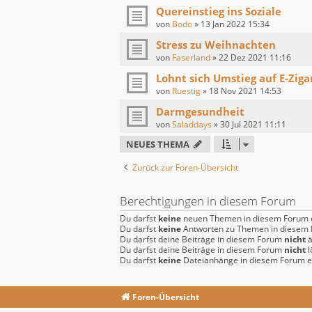
Quereinstieg ins Soziale
von
Bodo
»
13 Jan 2022 15:34
Stress zu Weihnachten
von
Faserland
»
22 Dez 2021 11:16
Lohnt sich Umstieg auf E-Ziga
von
Ruestig
»
18 Nov 2021 14:53
Darmgesundheit
von
Saladdays
»
30 Jul 2021 11:11
NEUES THEMA
Zurück zur Foren-Übersicht
Berechtigungen in diesem Forum
Du darfst
keine
neuen Themen in diesem Forum e
Du darfst
keine
Antworten zu Themen in diesem F
Du darfst deine Beiträge in diesem Forum
nicht
ä
Du darfst deine Beiträge in diesem Forum
nicht
l
Du darfst
keine
Dateianhänge in diesem Forum er
Foren-Übersicht