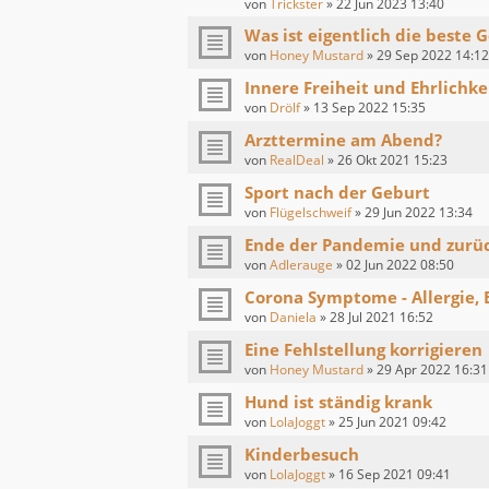
von
Trickster
»
22 Jun 2023 13:40
Was ist eigentlich die beste 
von
Honey Mustard
»
29 Sep 2022 14:12
Innere Freiheit und Ehrlichke
von
Drölf
»
13 Sep 2022 15:35
Arzttermine am Abend?
von
RealDeal
»
26 Okt 2021 15:23
Sport nach der Geburt
von
Flügelschweif
»
29 Jun 2022 13:34
Ende der Pandemie und zurüc
von
Adlerauge
»
02 Jun 2022 08:50
Corona Symptome - Allergie, 
von
Daniela
»
28 Jul 2021 16:52
Eine Fehlstellung korrigieren
von
Honey Mustard
»
29 Apr 2022 16:31
Hund ist ständig krank
von
LolaJoggt
»
25 Jun 2021 09:42
Kinderbesuch
von
LolaJoggt
»
16 Sep 2021 09:41