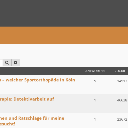
SUCHE
ERWEITERTE SUCHE
ANTWORTEN
ZUGRIFF
 – welcher Sportorthopäde in Köln
5
14513
apie: Detektivarbeit auf
1
46638
onen und Ratschläge für meine
1
23672
esucht!