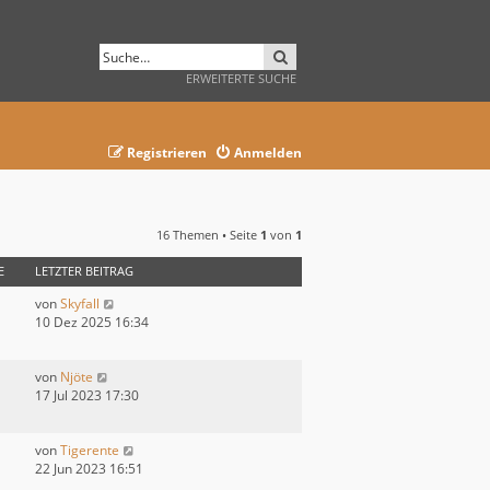
SUCHE
ERWEITERTE SUCHE
Registrieren
Anmelden
16 Themen • Seite
1
von
1
E
LETZTER BEITRAG
von
Skyfall
10 Dez 2025 16:34
von
Njöte
17 Jul 2023 17:30
von
Tigerente
22 Jun 2023 16:51