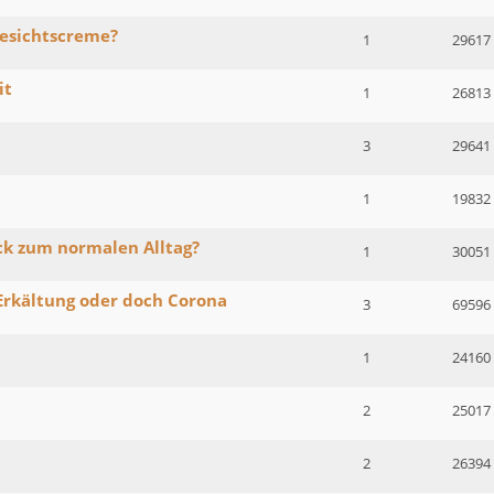
Gesichtscreme?
1
29617
it
1
26813
3
29641
1
19832
k zum normalen Alltag?
1
30051
Erkältung oder doch Corona
3
69596
1
24160
2
25017
2
26394