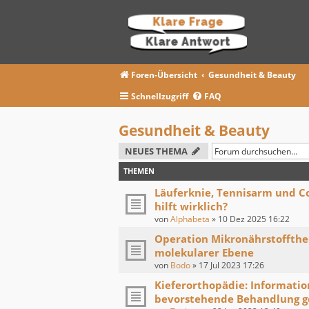
Foren-Übersicht
Gesundheit & Beauty
Schnellzugriff
FAQ
Gesundheit & Beauty
NEUES THEMA
THEMEN
Läuferknie, Tennisarm und Co
hilft wirklich?
von
Alphabeta
»
10 Dez 2025 16:22
Operation Mikronährstoffther
molekularer Ebene
von
Bodo
»
17 Jul 2023 17:26
Kieferorthopädie: Informati
bevorstehende Behandlung g