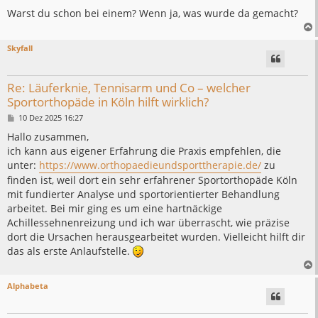
Warst du schon bei einem? Wenn ja, was wurde da gemacht?
Skyfall
Re: Läuferknie, Tennisarm und Co – welcher
Sportorthopäde in Köln hilft wirklich?
B
10 Dez 2025 16:27
e
i
Hallo zusammen,
t
ich kann aus eigener Erfahrung die Praxis empfehlen, die
r
a
unter:
https://www.orthopaedieundsporttherapie.de/
zu
g
finden ist, weil dort ein sehr erfahrener Sportorthopäde Köln
mit fundierter Analyse und sportorientierter Behandlung
arbeitet. Bei mir ging es um eine hartnäckige
Achillessehnenreizung und ich war überrascht, wie präzise
dort die Ursachen herausgearbeitet wurden. Vielleicht hilft dir
das als erste Anlaufstelle.
Alphabeta