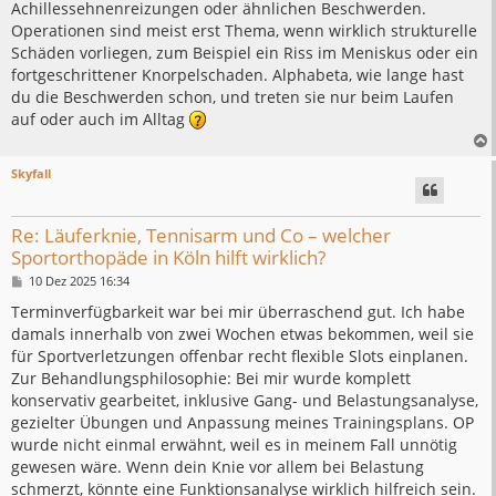
Achillessehnenreizungen oder ähnlichen Beschwerden.
Operationen sind meist erst Thema, wenn wirklich strukturelle
Schäden vorliegen, zum Beispiel ein Riss im Meniskus oder ein
fortgeschrittener Knorpelschaden. Alphabeta, wie lange hast
du die Beschwerden schon, und treten sie nur beim Laufen
auf oder auch im Alltag
Skyfall
Re: Läuferknie, Tennisarm und Co – welcher
Sportorthopäde in Köln hilft wirklich?
B
10 Dez 2025 16:34
e
i
Terminverfügbarkeit war bei mir überraschend gut. Ich habe
t
damals innerhalb von zwei Wochen etwas bekommen, weil sie
r
a
für Sportverletzungen offenbar recht flexible Slots einplanen.
g
Zur Behandlungsphilosophie: Bei mir wurde komplett
konservativ gearbeitet, inklusive Gang- und Belastungsanalyse,
gezielter Übungen und Anpassung meines Trainingsplans. OP
wurde nicht einmal erwähnt, weil es in meinem Fall unnötig
gewesen wäre. Wenn dein Knie vor allem bei Belastung
schmerzt, könnte eine Funktionsanalyse wirklich hilfreich sein.