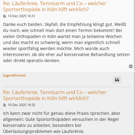
Re: Läuferknie, Tennisarm und Co – welcher
Sportorthopäde in Köln hilft wirklich?
B
10 Dez 2025 16:31
e
i
Danke euch beiden. Skyfall, die Empfehlung klingt gut. Weißt
t
du noch, wie schnell man dort einen Termin bekommt? Bei
r
a
vielen Orthopäden in Köln wartet man ja teilweise Wochen
g
und das macht es schwierig, wenn man eigentlich schnell
wieder sportfähig werden möchte. Mich würde auch
interessieren, ob die eher auf konservative Behandlung setzen
oder direkt operativ denken.
Jugendfreund
Re: Läuferknie, Tennisarm und Co – welcher
Sportorthopäde in Köln hilft wirklich?
B
10 Dez 2025 16:32
e
i
Ich kann zwar nicht für genau diese Praxis sprechen, aber
t
allgemein: Gute Sportorthopäden versuchen in der Regel
r
a
konservativ zu arbeiten, besonders bei
g
Überlastungsproblemen wie Läuferknie,