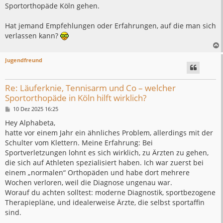
Sportorthopäde Köln gehen.
Hat jemand Empfehlungen oder Erfahrungen, auf die man sich
verlassen kann?
Jugendfreund
Re: Läuferknie, Tennisarm und Co – welcher
Sportorthopäde in Köln hilft wirklich?
B
10 Dez 2025 16:25
e
i
Hey Alphabeta,
t
hatte vor einem Jahr ein ähnliches Problem, allerdings mit der
r
a
Schulter vom Klettern. Meine Erfahrung: Bei
g
Sportverletzungen lohnt es sich wirklich, zu Ärzten zu gehen,
die sich auf Athleten spezialisiert haben. Ich war zuerst bei
einem „normalen“ Orthopäden und habe dort mehrere
Wochen verloren, weil die Diagnose ungenau war.
Worauf du achten solltest: moderne Diagnostik, sportbezogene
Therapiepläne, und idealerweise Ärzte, die selbst sportaffin
sind.