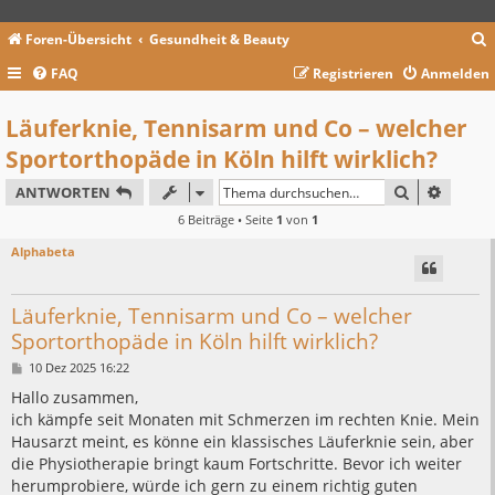
Foren-Übersicht
Gesundheit & Beauty
FAQ
Registrieren
Anmelden
c
Läuferknie, Tennisarm und Co – welcher
Sportorthopäde in Köln hilft wirklich?
SUCHE
ERWEIT
ANTWORTEN
6 Beiträge • Seite
1
von
1
Alphabeta
Läuferknie, Tennisarm und Co – welcher
Sportorthopäde in Köln hilft wirklich?
B
10 Dez 2025 16:22
e
i
Hallo zusammen,
t
ich kämpfe seit Monaten mit Schmerzen im rechten Knie. Mein
r
a
Hausarzt meint, es könne ein klassisches Läuferknie sein, aber
g
die Physiotherapie bringt kaum Fortschritte. Bevor ich weiter
herumprobiere, würde ich gern zu einem richtig guten