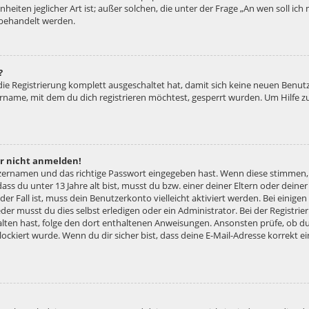
nheiten jeglicher Art ist; außer solchen, die unter der Frage „An wen soll ic
 behandelt werden.
?
 die Registrierung komplett ausgeschaltet hat, damit sich keine neuen Ben
ername, mit dem du dich registrieren möchtest, gesperrt wurden. Um Hilfe z
er nicht anmelden!
tzernamen und das richtige Passwort eingegeben hast. Wenn diese stimmen,
dass du unter 13 Jahre alt bist, musst du bzw. einer deiner Eltern oder dei
 der Fall ist, muss dein Benutzerkonto vielleicht aktiviert werden. Bei eini
der musst du dies selbst erledigen oder ein Administrator. Bei der Registrier
halten hast, folge den dort enthaltenen Anweisungen. Ansonsten prüfe, ob d
lockiert wurde. Wenn du dir sicher bist, dass deine E-Mail-Adresse korrekt