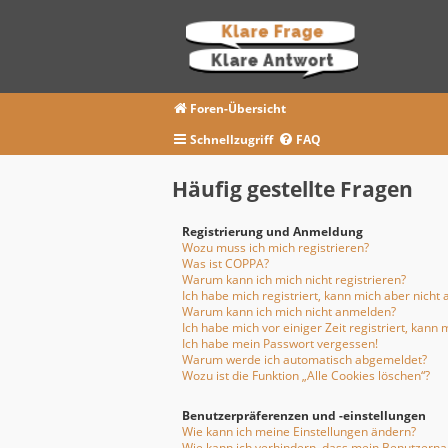
Foren-Übersicht
Schnellzugriff
FAQ
Häufig gestellte Fragen
Registrierung und Anmeldung
Wozu muss ich mich registrieren?
Was ist COPPA?
Warum kann ich mich nicht registrieren?
Ich habe mich registriert, kann mich aber nicht
Warum kann ich mich nicht anmelden?
Ich habe mich vor einiger Zeit registriert, kan
Ich habe mein Passwort vergessen!
Warum werde ich automatisch abgemeldet?
Wozu ist die Funktion „Alle Cookies löschen“?
Benutzerpräferenzen und -einstellungen
Wie kann ich meine Einstellungen ändern?
Wie kann ich verhindern, dass mein Benutzernam