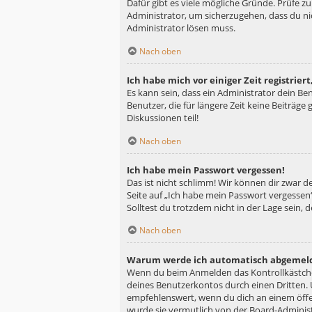
Dafür gibt es viele mögliche Gründe. Prüfe z
Administrator, um sicherzugehen, dass du nic
Administrator lösen muss.
Nach oben
Ich habe mich vor einiger Zeit registrie
Es kann sein, dass ein Administrator dein B
Benutzer, die für längere Zeit keine Beiträg
Diskussionen teil!
Nach oben
Ich habe mein Passwort vergessen!
Das ist nicht schlimm! Wir können dir zwar d
Seite auf „Ich habe mein Passwort vergessen“
Solltest du trotzdem nicht in der Lage sein,
Nach oben
Warum werde ich automatisch abgemel
Wenn du beim Anmelden das Kontrollkästchen
deines Benutzerkontos durch einen Dritten.
empfehlenswert, wenn du dich an einem öffen
wurde sie vermutlich von der Board-Administ