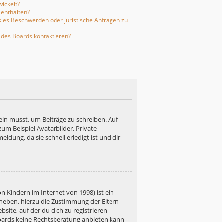
ickelt?
 enthalten?
ls es Beschwerden oder juristische Anfragen zu
 des Boards kontaktieren?
ein musst, um Beiträge zu schreiben. Auf
 zum Beispiel Avatarbilder, Private
ldung, da sie schnell erledigt ist und dir
n Kindern im Internet von 1998) ist ein
rheben, hierzu die Zustimmung der Eltern
site, auf der du dich zu registrieren
s Boards keine Rechtsberatung anbieten kann