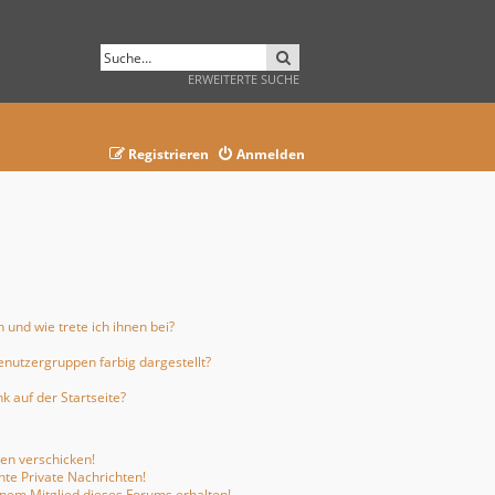
SUCHE
ERWEITERTE SUCHE
Registrieren
Anmelden
 und wie trete ich ihnen bei?
nutzergruppen farbig dargestellt?
 auf der Startseite?
ten verschicken!
te Private Nachrichten!
inem Mitglied dieses Forums erhalten!