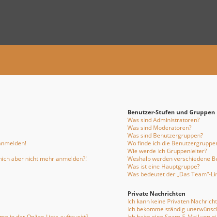
Benutzer-Stufen und Gruppen
Was sind Administratoren?
Was sind Moderatoren?
Was sind Benutzergruppen?
 anmelden!
Wo finde ich die Benutzergruppen
Wie werde ich Gruppenleiter?
n mich aber nicht mehr anmelden?!
Weshalb werden verschiedene Be
Was ist eine Hauptgruppe?
Was bedeutet der „Das Team“-Link
Private Nachrichten
Ich kann keine Privaten Nachrich
Ich bekomme ständig unerwünsch
e in der Online-Liste auftaucht?
Ich habe eine Spam-E-Mail von e