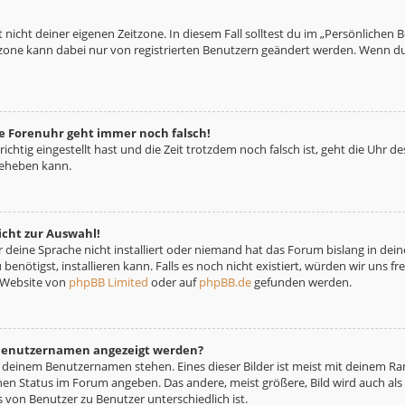
 nicht deiner eigenen Zeitzone. In diesem Fall solltest du im „Persönlichen 
eitzone kann dabei nur von registrierten Benutzern geändert werden. Wenn du no
die Forenuhr geht immer noch falsch!
richtig eingestellt hast und die Zeit trotzdem noch falsch ist, geht die Uhr d
beheben kann.
icht zur Auswahl!
deine Sprache nicht installiert oder niemand hat das Forum bislang in deine
benötigst, installieren kann. Falls es noch nicht existiert, würden wir uns 
 Website von
phpBB Limited
oder auf
phpBB.de
gefunden werden.
m Benutzernamen angezeigt werden?
i deinem Benutzernamen stehen. Eines dieser Bilder ist meist mit deinem Ran
nen Status im Forum angeben. Das andere, meist größere, Bild wird auch als „
s von Benutzer zu Benutzer unterschiedlich ist.