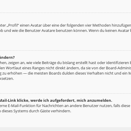
ter „Profil“ einen Avatar über eine der folgenden vier Methoden hinzufügen
b und wie die Benutzer Avatare benutzen können. Wenn du keinen Avatar be
 ändern?
n, zeigen an, wie viele Beiträge du bislang erstellt hast oder identifizie
n Wortlaut eines Ranges nicht direkt ändern, da sie von der Board-Administ
ng zu erhöhen — die meisten Boards dulden dieses Verhalten nicht und ein 
ksetzen.
ail-Link klicke, werde ich aufgefordert, mich anzumelden.
terne E-Mail-Funktion für Nachrichten an andere Benutzer nutzen, falls diese
 dieses Systems durch Gäste verhindern.