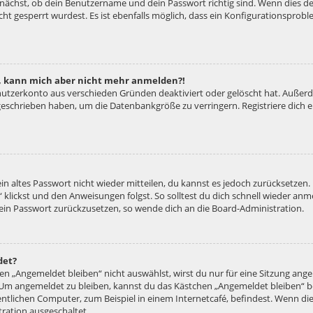
unächst, ob dein Benutzername und dein Passwort richtig sind. Wenn dies der
ht gesperrt wurdest. Es ist ebenfalls möglich, dass ein Konfigurationsproble
rt, kann mich aber nicht mehr anmelden?!
enutzerkonto aus verschieden Gründen deaktiviert oder gelöscht hat. Außer
e geschrieben haben, um die Datenbankgröße zu verringern. Registriere dich
ein altes Passwort nicht wieder mitteilen, du kannst es jedoch zurücksetzen
 klickst und den Anweisungen folgst. So solltest du dich schnell wieder an
 dein Passwort zurückzusetzen, so wende dich an die Board-Administration.
det?
 „Angemeldet bleiben“ nicht auswählst, wirst du nur für eine Sitzung ang
 Um angemeldet zu bleiben, kannst du das Kästchen „Angemeldet bleiben“ b
tlichen Computer, zum Beispiel in einem Internetcafé, befindest. Wenn die
ration ausgeschaltet.