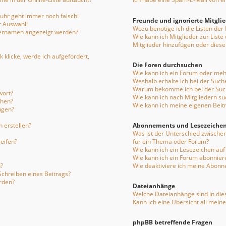
enuhr geht immer noch falsch!
Freunde und ignorierte Mitgli
r Auswahl!
Wozu benötige ich die Listen der
tzernamen angezeigt werden?
Wie kann ich Mitglieder zur Liste
Mitglieder hinzufügen oder diese
 klicke, werde ich aufgefordert,
Die Foren durchsuchen
Wie kann ich ein Forum oder me
Weshalb erhalte ich bei der Such
Warum bekomme ich bei der Such
wort?
Wie kann ich nach Mitgliedern s
chen?
Wie kann ich meine eigenen Bei
ügen?
 erstellen?
Abonnements und Lesezeiche
Was ist der Unterschied zwisch
eifen?
für ein Thema oder Forum?
Wie kann ich ein Lesezeichen au
Wie kann ich ein Forum abonnier
?
Wie deaktiviere ich meine Abon
Schreiben eines Beitrags?
rden?
Dateianhänge
Welche Dateianhänge sind in die
Kann ich eine Übersicht all mein
phpBB betreffende Fragen