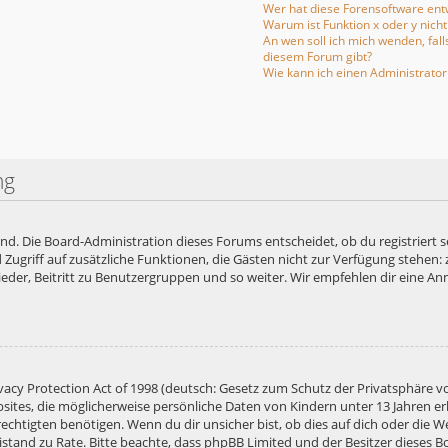
Wer hat diese Forensoftware entw
Warum ist Funktion x oder y nicht
An wen soll ich mich wenden, fal
diesem Forum gibt?
Wie kann ich einen Administrator
ng
end. Die Board-Administration dieses Forums entscheidet, ob du registriert s
ied Zugriff auf zusätzliche Funktionen, die Gästen nicht zur Verfügung stehen:
der, Beitritt zu Benutzergruppen und so weiter. Wir empfehlen dir eine Anme
acy Protection Act of 1998 (deutsch: Gesetz zum Schutz der Privatsphäre vo
bsites, die möglicherweise persönliche Daten von Kindern unter 13 Jahren e
htigten benötigen. Wenn du dir unsicher bist, ob dies auf dich oder die Web
 Beistand zu Rate. Bitte beachte, dass phpBB Limited und der Besitzer diese