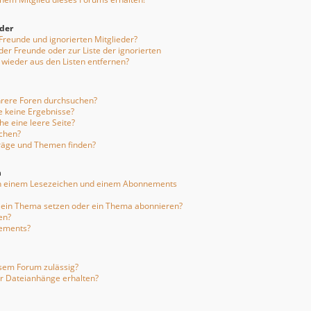
eder
 Freunde und ignorierten Mitglieder?
 der Freunde oder zur Liste der ignorierten
 wieder aus den Listen entfernen?
hrere Foren durchsuchen?
e keine Ergebnisse?
e eine leere Seite?
uchen?
träge und Themen finden?
n
en einem Lesezeichen und einem Abonnements
f ein Thema setzen oder ein Thema abonnieren?
en?
nements?
sem Forum zulässig?
er Dateianhänge erhalten?