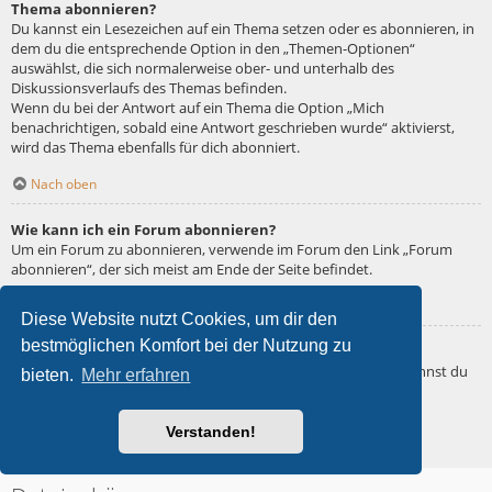
Thema abonnieren?
Du kannst ein Lesezeichen auf ein Thema setzen oder es abonnieren, in
dem du die entsprechende Option in den „Themen-Optionen“
auswählst, die sich normalerweise ober- und unterhalb des
Diskussionsverlaufs des Themas befinden.
Wenn du bei der Antwort auf ein Thema die Option „Mich
benachrichtigen, sobald eine Antwort geschrieben wurde“ aktivierst,
wird das Thema ebenfalls für dich abonniert.
Nach oben
Wie kann ich ein Forum abonnieren?
Um ein Forum zu abonnieren, verwende im Forum den Link „Forum
abonnieren“, der sich meist am Ende der Seite befindet.
Nach oben
Diese Website nutzt Cookies, um dir den
bestmöglichen Komfort bei der Nutzung zu
Wie deaktiviere ich meine Abonnements?
Wenn du mehrere Abonnements deaktivieren möchtest, so kannst du
bieten.
Mehr erfahren
dies im persönlichen Bereich unter „Einstieg“ – „Abonnements
verwalten“ machen.
Verstanden!
Nach oben