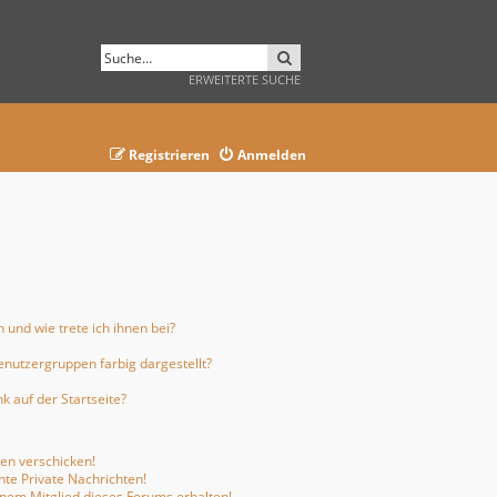
SUCHE
ERWEITERTE SUCHE
Registrieren
Anmelden
 und wie trete ich ihnen bei?
nutzergruppen farbig dargestellt?
 auf der Startseite?
ten verschicken!
te Private Nachrichten!
inem Mitglied dieses Forums erhalten!