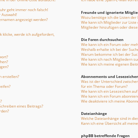
enuhr geht immer noch falsch!
Freunde und ignorierte Mitgli
r Auswahl!
Wozu benötige ich die Listen der
tzernamen angezeigt werden?
Wie kann ich Mitglieder zur Liste
Mitglieder hinzufügen oder diese
 klicke, werde ich aufgefordert,
Die Foren durchsuchen
Wie kann ich ein Forum oder me
Weshalb erhalte ich bei der Such
Warum bekomme ich bei der Such
wort?
Wie kann ich nach Mitgliedern s
chen?
Wie kann ich meine eigenen Bei
ügen?
 erstellen?
Abonnements und Lesezeiche
Was ist der Unterschied zwisch
eifen?
für ein Thema oder Forum?
Wie kann ich ein Lesezeichen au
Wie kann ich ein Forum abonnier
?
Wie deaktiviere ich meine Abon
Schreiben eines Beitrags?
rden?
Dateianhänge
Welche Dateianhänge sind in die
Kann ich eine Übersicht all mein
phpBB betreffende Fragen