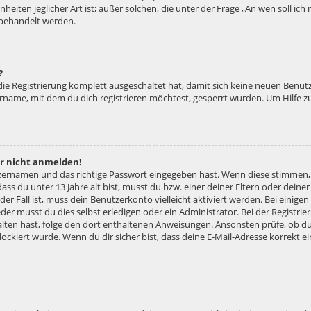
nheiten jeglicher Art ist; außer solchen, die unter der Frage „An wen soll ic
 behandelt werden.
?
 die Registrierung komplett ausgeschaltet hat, damit sich keine neuen Ben
ername, mit dem du dich registrieren möchtest, gesperrt wurden. Um Hilfe z
er nicht anmelden!
tzernamen und das richtige Passwort eingegeben hast. Wenn diese stimmen,
dass du unter 13 Jahre alt bist, musst du bzw. einer deiner Eltern oder dei
 der Fall ist, muss dein Benutzerkonto vielleicht aktiviert werden. Bei eini
der musst du dies selbst erledigen oder ein Administrator. Bei der Registrier
halten hast, folge den dort enthaltenen Anweisungen. Ansonsten prüfe, ob d
lockiert wurde. Wenn du dir sicher bist, dass deine E-Mail-Adresse korrekt