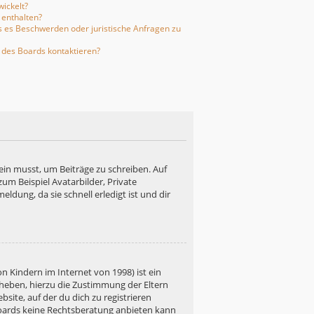
ickelt?
 enthalten?
ls es Beschwerden oder juristische Anfragen zu
 des Boards kontaktieren?
ein musst, um Beiträge zu schreiben. Auf
 zum Beispiel Avatarbilder, Private
ldung, da sie schnell erledigt ist und dir
n Kindern im Internet von 1998) ist ein
rheben, hierzu die Zustimmung der Eltern
site, auf der du dich zu registrieren
s Boards keine Rechtsberatung anbieten kann