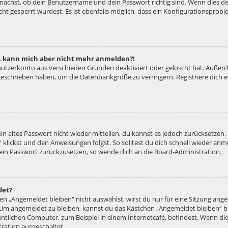
unächst, ob dein Benutzername und dein Passwort richtig sind. Wenn dies der
ht gesperrt wurdest. Es ist ebenfalls möglich, dass ein Konfigurationsproble
rt, kann mich aber nicht mehr anmelden?!
enutzerkonto aus verschieden Gründen deaktiviert oder gelöscht hat. Außer
e geschrieben haben, um die Datenbankgröße zu verringern. Registriere dich
ein altes Passwort nicht wieder mitteilen, du kannst es jedoch zurücksetzen
 klickst und den Anweisungen folgst. So solltest du dich schnell wieder an
 dein Passwort zurückzusetzen, so wende dich an die Board-Administration.
det?
 „Angemeldet bleiben“ nicht auswählst, wirst du nur für eine Sitzung ang
 Um angemeldet zu bleiben, kannst du das Kästchen „Angemeldet bleiben“ b
tlichen Computer, zum Beispiel in einem Internetcafé, befindest. Wenn die
ration ausgeschaltet.