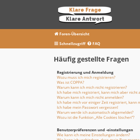
Foren-Übersicht
Schnellzugriff
FAQ
Häufig gestellte Fragen
Registrierung und Anmeldung
Wozu muss ich mich registrieren?
Was ist COPPA?
Warum kann ich mich nicht registrieren?
Ich habe mich registriert, kann mich aber nicht
Warum kann ich mich nicht anmelden?
Ich habe mich vor einiger Zeit registriert, kan
Ich habe mein Passwort vergessen!
Warum werde ich automatisch abgemeldet?
Wozu ist die Funktion „Alle Cookies löschen“?
Benutzerpräferenzen und -einstellungen
Wie kann ich meine Einstellungen ändern?
Wie kann ich verhindern, dass mein Benutzernam