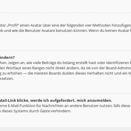
ter „Profil“ einen Avatar über eine der folgenden vier Methoden hinzufügen
b und wie die Benutzer Avatare benutzen können. Wenn du keinen Avatar be
 ändern?
n, zeigen an, wie viele Beiträge du bislang erstellt hast oder identifizie
n Wortlaut eines Ranges nicht direkt ändern, da sie von der Board-Administ
ng zu erhöhen — die meisten Boards dulden dieses Verhalten nicht und ein 
ksetzen.
ail-Link klicke, werde ich aufgefordert, mich anzumelden.
terne E-Mail-Funktion für Nachrichten an andere Benutzer nutzen, falls diese
 dieses Systems durch Gäste verhindern.