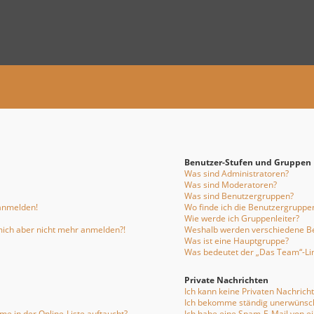
Benutzer-Stufen und Gruppen
Was sind Administratoren?
Was sind Moderatoren?
Was sind Benutzergruppen?
 anmelden!
Wo finde ich die Benutzergruppen
Wie werde ich Gruppenleiter?
n mich aber nicht mehr anmelden?!
Weshalb werden verschiedene Be
Was ist eine Hauptgruppe?
Was bedeutet der „Das Team“-Link
Private Nachrichten
Ich kann keine Privaten Nachrich
Ich bekomme ständig unerwünsch
e in der Online-Liste auftaucht?
Ich habe eine Spam-E-Mail von e