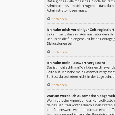
Dafür gibt es viele mögliche Gründe. Prüfe z
Administrator, um sicherzugehen, dass du nic
Administrator lösen muss.
Nach oben
Ich habe mich vor einiger Zeit registrie
Es kann sein, dass ein Administrator dein B
Benutzer, die für längere Zeit keine Beiträg
Diskussionen teil!
Nach oben
Ich habe mein Passwort vergessen!
Das ist nicht schlimm! Wir können dir zwar d
Seite auf „Ich habe mein Passwort vergessen“
Solltest du trotzdem nicht in der Lage sein,
Nach oben
Warum werde ich automatisch abgemel
Wenn du beim Anmelden das Kontrollkästchen
deines Benutzerkontos durch einen Dritten.
empfehlenswert, wenn du dich an einem öffen
wurde sie vermutlich von der Board-Administ