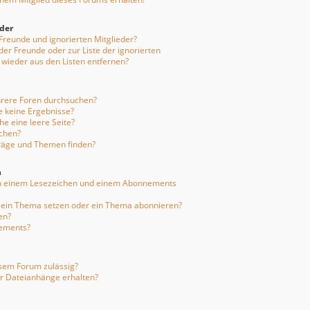
eder
 Freunde und ignorierten Mitglieder?
 der Freunde oder zur Liste der ignorierten
 wieder aus den Listen entfernen?
hrere Foren durchsuchen?
e keine Ergebnisse?
e eine leere Seite?
uchen?
träge und Themen finden?
n
en einem Lesezeichen und einem Abonnements
f ein Thema setzen oder ein Thema abonnieren?
en?
nements?
sem Forum zulässig?
er Dateianhänge erhalten?