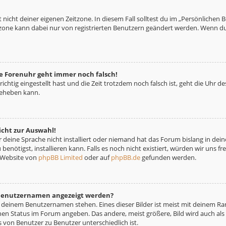
 nicht deiner eigenen Zeitzone. In diesem Fall solltest du im „Persönlichen 
eitzone kann dabei nur von registrierten Benutzern geändert werden. Wenn du no
die Forenuhr geht immer noch falsch!
richtig eingestellt hast und die Zeit trotzdem noch falsch ist, geht die Uhr d
beheben kann.
icht zur Auswahl!
deine Sprache nicht installiert oder niemand hat das Forum bislang in deine
benötigst, installieren kann. Falls es noch nicht existiert, würden wir uns 
 Website von
phpBB Limited
oder auf
phpBB.de
gefunden werden.
m Benutzernamen angezeigt werden?
i deinem Benutzernamen stehen. Eines dieser Bilder ist meist mit deinem Ran
nen Status im Forum angeben. Das andere, meist größere, Bild wird auch als „
s von Benutzer zu Benutzer unterschiedlich ist.