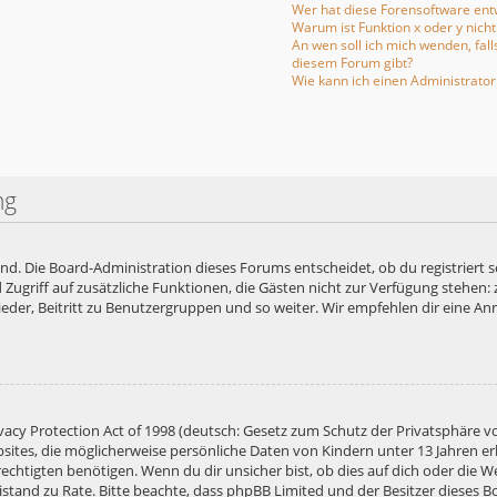
Wer hat diese Forensoftware entw
Warum ist Funktion x oder y nicht
An wen soll ich mich wenden, fal
diesem Forum gibt?
Wie kann ich einen Administrator
ng
end. Die Board-Administration dieses Forums entscheidet, ob du registriert s
ied Zugriff auf zusätzliche Funktionen, die Gästen nicht zur Verfügung stehen:
der, Beitritt zu Benutzergruppen und so weiter. Wir empfehlen dir eine Anme
acy Protection Act of 1998 (deutsch: Gesetz zum Schutz der Privatsphäre vo
bsites, die möglicherweise persönliche Daten von Kindern unter 13 Jahren e
htigten benötigen. Wenn du dir unsicher bist, ob dies auf dich oder die Web
 Beistand zu Rate. Bitte beachte, dass phpBB Limited und der Besitzer diese