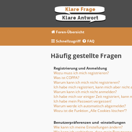
Foren-Übersicht
Schnellzugriff
FAQ
Häufig gestellte Fragen
Registrierung und Anmeldung
Wozu muss ich mich registrieren?
Was ist COPPA?
Warum kann ich mich nicht registrieren?
Ich habe mich registriert, kann mich aber nicht
Warum kann ich mich nicht anmelden?
Ich habe mich vor einiger Zeit registriert, kan
Ich habe mein Passwort vergessen!
Warum werde ich automatisch abgemeldet?
Wozu ist die Funktion „Alle Cookies löschen“?
Benutzerpräferenzen und -einstellungen
Wie kann ich meine Einstellungen ändern?
Wie kann ich verhindern, dass mein Benutzernam