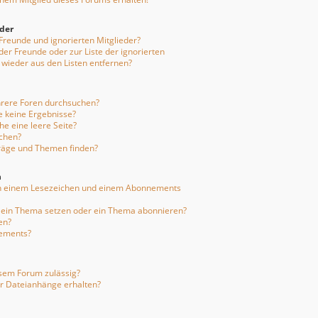
eder
 Freunde und ignorierten Mitglieder?
 der Freunde oder zur Liste der ignorierten
 wieder aus den Listen entfernen?
hrere Foren durchsuchen?
e keine Ergebnisse?
e eine leere Seite?
uchen?
träge und Themen finden?
n
en einem Lesezeichen und einem Abonnements
f ein Thema setzen oder ein Thema abonnieren?
en?
nements?
sem Forum zulässig?
er Dateianhänge erhalten?