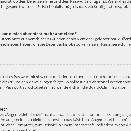
unächst, ob dein Benutzername und dein Passwort richtig sind. Wenn dies der
ht gesperrt wurdest. Es ist ebenfalls möglich, dass ein Konfigurationsproble
rt, kann mich aber nicht mehr anmelden?!
enutzerkonto aus verschieden Gründen deaktiviert oder gelöscht hat. Außer
e geschrieben haben, um die Datenbankgröße zu verringern. Registriere dich
ein altes Passwort nicht wieder mitteilen, du kannst es jedoch zurücksetzen
 klickst und den Anweisungen folgst. So solltest du dich schnell wieder an
 dein Passwort zurückzusetzen, so wende dich an die Board-Administration.
det?
 „Angemeldet bleiben“ nicht auswählst, wirst du nur für eine Sitzung ang
 Um angemeldet zu bleiben, kannst du das Kästchen „Angemeldet bleiben“ b
tlichen Computer, zum Beispiel in einem Internetcafé, befindest. Wenn die
ration ausgeschaltet.