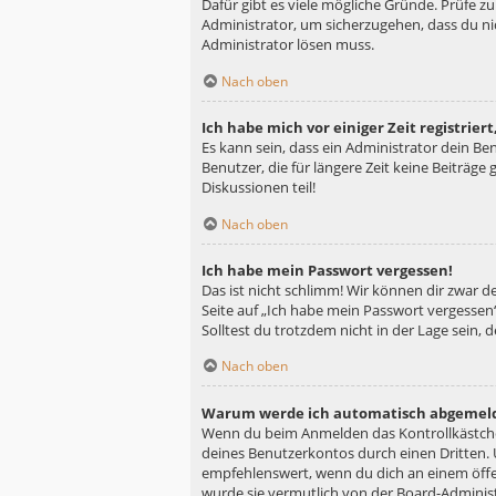
Dafür gibt es viele mögliche Gründe. Prüfe z
Administrator, um sicherzugehen, dass du nic
Administrator lösen muss.
Nach oben
Ich habe mich vor einiger Zeit registrie
Es kann sein, dass ein Administrator dein B
Benutzer, die für längere Zeit keine Beiträg
Diskussionen teil!
Nach oben
Ich habe mein Passwort vergessen!
Das ist nicht schlimm! Wir können dir zwar d
Seite auf „Ich habe mein Passwort vergessen“
Solltest du trotzdem nicht in der Lage sein,
Nach oben
Warum werde ich automatisch abgemel
Wenn du beim Anmelden das Kontrollkästchen
deines Benutzerkontos durch einen Dritten.
empfehlenswert, wenn du dich an einem öffen
wurde sie vermutlich von der Board-Administ