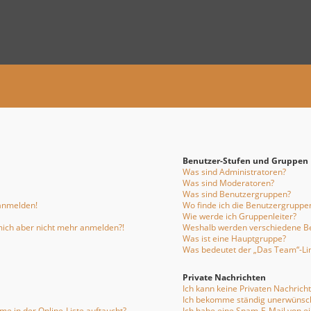
Benutzer-Stufen und Gruppen
Was sind Administratoren?
Was sind Moderatoren?
Was sind Benutzergruppen?
 anmelden!
Wo finde ich die Benutzergruppen
Wie werde ich Gruppenleiter?
n mich aber nicht mehr anmelden?!
Weshalb werden verschiedene Be
Was ist eine Hauptgruppe?
Was bedeutet der „Das Team“-Link
Private Nachrichten
Ich kann keine Privaten Nachrich
Ich bekomme ständig unerwünsch
e in der Online-Liste auftaucht?
Ich habe eine Spam-E-Mail von e