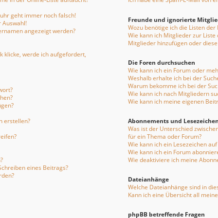
enuhr geht immer noch falsch!
Freunde und ignorierte Mitgli
r Auswahl!
Wozu benötige ich die Listen der
tzernamen angezeigt werden?
Wie kann ich Mitglieder zur Liste
Mitglieder hinzufügen oder diese
 klicke, werde ich aufgefordert,
Die Foren durchsuchen
Wie kann ich ein Forum oder me
Weshalb erhalte ich bei der Such
Warum bekomme ich bei der Such
wort?
Wie kann ich nach Mitgliedern s
chen?
Wie kann ich meine eigenen Bei
ügen?
 erstellen?
Abonnements und Lesezeiche
Was ist der Unterschied zwisch
eifen?
für ein Thema oder Forum?
Wie kann ich ein Lesezeichen au
Wie kann ich ein Forum abonnier
?
Wie deaktiviere ich meine Abon
Schreiben eines Beitrags?
rden?
Dateianhänge
Welche Dateianhänge sind in die
Kann ich eine Übersicht all mein
phpBB betreffende Fragen