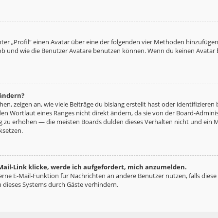
ter „Profil“ einen Avatar über eine der folgenden vier Methoden hinzufügen
b und wie die Benutzer Avatare benutzen können. Wenn du keinen Avatar be
 ändern?
n, zeigen an, wie viele Beiträge du bislang erstellt hast oder identifizie
n Wortlaut eines Ranges nicht direkt ändern, da sie von der Board-Administ
ng zu erhöhen — die meisten Boards dulden dieses Verhalten nicht und ein 
ksetzen.
ail-Link klicke, werde ich aufgefordert, mich anzumelden.
terne E-Mail-Funktion für Nachrichten an andere Benutzer nutzen, falls diese
 dieses Systems durch Gäste verhindern.