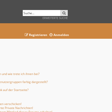
SUCHE
ERWEITERTE SUCHE
Registrieren
Anmelden
 und wie trete ich ihnen bei?
nutzergruppen farbig dargestellt?
 auf der Startseite?
ten verschicken!
te Private Nachrichten!
inem Mitglied dieses Forums erhalten!