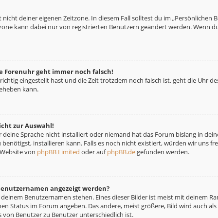
 nicht deiner eigenen Zeitzone. In diesem Fall solltest du im „Persönlichen 
eitzone kann dabei nur von registrierten Benutzern geändert werden. Wenn du no
die Forenuhr geht immer noch falsch!
richtig eingestellt hast und die Zeit trotzdem noch falsch ist, geht die Uhr d
beheben kann.
icht zur Auswahl!
deine Sprache nicht installiert oder niemand hat das Forum bislang in deine
benötigst, installieren kann. Falls es noch nicht existiert, würden wir uns 
 Website von
phpBB Limited
oder auf
phpBB.de
gefunden werden.
m Benutzernamen angezeigt werden?
i deinem Benutzernamen stehen. Eines dieser Bilder ist meist mit deinem Ran
nen Status im Forum angeben. Das andere, meist größere, Bild wird auch als „
s von Benutzer zu Benutzer unterschiedlich ist.