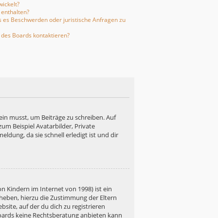
ickelt?
 enthalten?
ls es Beschwerden oder juristische Anfragen zu
 des Boards kontaktieren?
ein musst, um Beiträge zu schreiben. Auf
 zum Beispiel Avatarbilder, Private
ldung, da sie schnell erledigt ist und dir
n Kindern im Internet von 1998) ist ein
rheben, hierzu die Zustimmung der Eltern
site, auf der du dich zu registrieren
s Boards keine Rechtsberatung anbieten kann