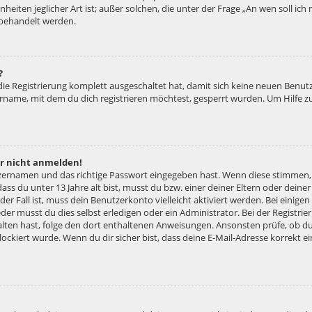
nheiten jeglicher Art ist; außer solchen, die unter der Frage „An wen soll ic
 behandelt werden.
?
 die Registrierung komplett ausgeschaltet hat, damit sich keine neuen Ben
ername, mit dem du dich registrieren möchtest, gesperrt wurden. Um Hilfe z
er nicht anmelden!
tzernamen und das richtige Passwort eingegeben hast. Wenn diese stimmen,
dass du unter 13 Jahre alt bist, musst du bzw. einer deiner Eltern oder dei
 der Fall ist, muss dein Benutzerkonto vielleicht aktiviert werden. Bei eini
der musst du dies selbst erledigen oder ein Administrator. Bei der Registrier
halten hast, folge den dort enthaltenen Anweisungen. Ansonsten prüfe, ob d
lockiert wurde. Wenn du dir sicher bist, dass deine E-Mail-Adresse korrekt