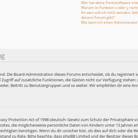
Wer hat diese Forensoftware entw
Warum ist Funktion x oder y nicht
An wen soll ich mich wenden, fal
diesem Forum gibt?
Wie kann ich einen Administrator
ng
end. Die Board-Administration dieses Forums entscheidet, ob du registriert s
ied Zugriff auf zusätzliche Funktionen, die Gästen nicht zur Verfügung stehen:
der, Beitritt zu Benutzergruppen und so weiter. Wir empfehlen dir eine Anme
acy Protection Act of 1998 (deutsch: Gesetz zum Schutz der Privatsphäre vo
bsites, die möglicherweise persönliche Daten von Kindern unter 13 Jahren e
htigten benötigen. Wenn du dir unsicher bist, ob dies auf dich oder die Web
 Beistand zu Rate. Bitte beachte, dass phpBB Limited und der Besitzer diese