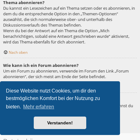
Thema abonnieren?
Du kannst ein Lesezeichen auf ein Thema setzen oder es abonnieren, in
dem du die entsprechende Option in den „Themen-Optionen“
auswählst, die sich normalerweise ober- und unterhalb des
Diskussionsverlaufs des Themas befinden.
Wenn du bei der Antwort auf ein Thema die Option „Mich
benachrichtigen, sobald eine Antwort geschrieben wurde“ aktivierst,
wird das Thema ebenfalls für dich abonniert.
Nach oben
Wie kann ich ein Forum abonnieren?
Um ein Forum zu abonnieren, verwende im Forum den Link „Forum
abonnieren“, der sich meist am Ende der Seite befindet.
Nach oben
Diese Website nutzt Cookies, um dir den
bestmöglichen Komfort bei der Nutzung zu
Wie deaktiviere ich meine Abonnements?
Wenn du mehrere Abonnements deaktivieren möchtest, so kannst du
bieten.
Mehr erfahren
dies im persönlichen Bereich unter „Einstieg“ – „Abonnements
verwalten“ machen.
Verstanden!
Nach oben