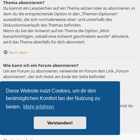
Thema abonnieren?
Du kannst ein Lesezeichen auf ein Thema setzen oder es abonnieren, in
dem du die entsprechende Option in den „Themen-Optionen“
auswählst, die sich normalerweise ober- und unterhalb des
Diskussionsverlaufs des Themas befinden.
Wenn du bei der Antwort auf ein Thema die Option „Mich
benachrichtigen, sobald eine Antwort geschrieben wurde“ aktivierst,
wird das Thema ebenfalls für dich abonniert.
Nach oben
Wie kann ich ein Forum abonnieren?
Um ein Forum zu abonnieren, verwende im Forum den Link „Forum
abonnieren“, der sich meist am Ende der Seite befindet.
Nach oben
Diese Website nutzt Cookies, um dir den
bestmöglichen Komfort bei der Nutzung zu
Wie deaktiviere ich meine Abonnements?
Wenn du mehrere Abonnements deaktivieren möchtest, so kannst du
bieten.
Mehr erfahren
dies im persönlichen Bereich unter „Einstieg“ – „Abonnements
verwalten“ machen.
Verstanden!
Nach oben