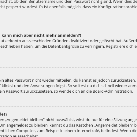
unächst, ob dein Benutzername und dein Passwort richtig sind. Wenn dies der
ht gesperrt wurdest. Es ist ebenfalls möglich, dass ein Konfigurationsproble
rt, kann mich aber nicht mehr anmelden?!
enutzerkonto aus verschieden Gründen deaktiviert oder gelöscht hat. Außer
e geschrieben haben, um die Datenbankgröße zu verringern. Registriere dich
ein altes Passwort nicht wieder mitteilen, du kannst es jedoch zurücksetzen
 klickst und den Anweisungen folgst. So solltest du dich schnell wieder an
 dein Passwort zurückzusetzen, so wende dich an die Board-Administration.
det?
 „Angemeldet bleiben“ nicht auswählst, wirst du nur für eine Sitzung ang
 Um angemeldet zu bleiben, kannst du das Kästchen „Angemeldet bleiben“ b
tlichen Computer, zum Beispiel in einem Internetcafé, befindest. Wenn die
ration ausgeschaltet.