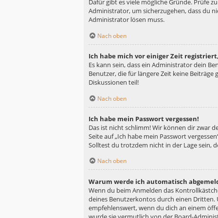
Dafür gibt es viele mögliche Gründe. Prüfe z
Administrator, um sicherzugehen, dass du nic
Administrator lösen muss.
Nach oben
Ich habe mich vor einiger Zeit registrie
Es kann sein, dass ein Administrator dein B
Benutzer, die für längere Zeit keine Beiträg
Diskussionen teil!
Nach oben
Ich habe mein Passwort vergessen!
Das ist nicht schlimm! Wir können dir zwar d
Seite auf „Ich habe mein Passwort vergessen“
Solltest du trotzdem nicht in der Lage sein,
Nach oben
Warum werde ich automatisch abgemel
Wenn du beim Anmelden das Kontrollkästchen
deines Benutzerkontos durch einen Dritten.
empfehlenswert, wenn du dich an einem öffen
wurde sie vermutlich von der Board-Administ