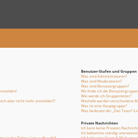
Benutzer-Stufen und Gruppen
Was sind Administratoren?
Was sind Moderatoren?
Was sind Benutzergruppen?
 anmelden!
Wo finde ich die Benutzergruppen
Wie werde ich Gruppenleiter?
n mich aber nicht mehr anmelden?!
Weshalb werden verschiedene Be
Was ist eine Hauptgruppe?
Was bedeutet der „Das Team“-Link
Private Nachrichten
Ich kann keine Privaten Nachrich
Ich bekomme ständig unerwünsch
e in der Online-Liste auftaucht?
Ich habe eine Spam-E-Mail von e