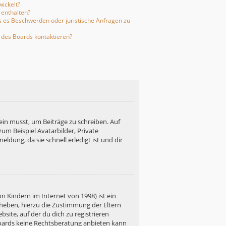
ickelt?
 enthalten?
ls es Beschwerden oder juristische Anfragen zu
 des Boards kontaktieren?
ein musst, um Beiträge zu schreiben. Auf
 zum Beispiel Avatarbilder, Private
ldung, da sie schnell erledigt ist und dir
n Kindern im Internet von 1998) ist ein
rheben, hierzu die Zustimmung der Eltern
site, auf der du dich zu registrieren
s Boards keine Rechtsberatung anbieten kann