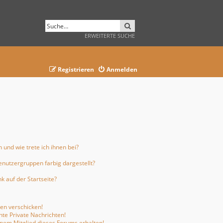
SUCHE
ERWEITERTE SUCHE
Registrieren
Anmelden
 und wie trete ich ihnen bei?
nutzergruppen farbig dargestellt?
 auf der Startseite?
ten verschicken!
te Private Nachrichten!
inem Mitglied dieses Forums erhalten!