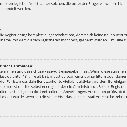
nheiten jeglicher Art ist; außer solchen, die unter der Frage „An wen soll ic
 behandelt werden.
?
 die Registrierung komplett ausgeschaltet hat, damit sich keine neuen Ben
ername, mit dem du dich registrieren möchtest, gesperrt wurden. Um Hilfe z
er nicht anmelden!
tzernamen und das richtige Passwort eingegeben hast. Wenn diese stimmen,
dass du unter 13 Jahre alt bist, musst du bzw. einer deiner Eltern oder dei
 der Fall ist, muss dein Benutzerkonto vielleicht aktiviert werden. Bei eini
der musst du dies selbst erledigen oder ein Administrator. Bei der Registrier
halten hast, folge den dort enthaltenen Anweisungen. Ansonsten prüfe, ob d
lockiert wurde. Wenn du dir sicher bist, dass deine E-Mail-Adresse korrekt