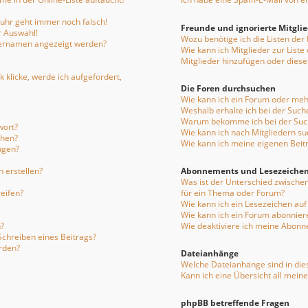
enuhr geht immer noch falsch!
Freunde und ignorierte Mitgli
r Auswahl!
Wozu benötige ich die Listen der
tzernamen angezeigt werden?
Wie kann ich Mitglieder zur Liste
Mitglieder hinzufügen oder diese
 klicke, werde ich aufgefordert,
Die Foren durchsuchen
Wie kann ich ein Forum oder me
Weshalb erhalte ich bei der Such
Warum bekomme ich bei der Such
wort?
Wie kann ich nach Mitgliedern s
chen?
Wie kann ich meine eigenen Bei
ügen?
 erstellen?
Abonnements und Lesezeiche
Was ist der Unterschied zwisch
eifen?
für ein Thema oder Forum?
Wie kann ich ein Lesezeichen au
Wie kann ich ein Forum abonnier
?
Wie deaktiviere ich meine Abon
Schreiben eines Beitrags?
rden?
Dateianhänge
Welche Dateianhänge sind in die
Kann ich eine Übersicht all mein
phpBB betreffende Fragen