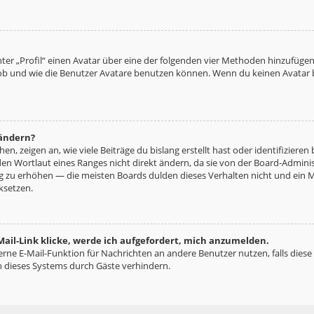
ter „Profil“ einen Avatar über eine der folgenden vier Methoden hinzufügen
b und wie die Benutzer Avatare benutzen können. Wenn du keinen Avatar be
 ändern?
n, zeigen an, wie viele Beiträge du bislang erstellt hast oder identifizie
n Wortlaut eines Ranges nicht direkt ändern, da sie von der Board-Administ
ng zu erhöhen — die meisten Boards dulden dieses Verhalten nicht und ein 
ksetzen.
ail-Link klicke, werde ich aufgefordert, mich anzumelden.
terne E-Mail-Funktion für Nachrichten an andere Benutzer nutzen, falls diese
 dieses Systems durch Gäste verhindern.