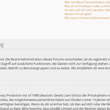
Wer hat diese Forensoftware entw
Warum ist Funktion x oder y nicht
An wen soll ich mich wenden, fal
diesem Forum gibt?
Wie kann ich einen Administrator
ng
end. Die Board-Administration dieses Forums entscheidet, ob du registriert s
ied Zugriff auf zusätzliche Funktionen, die Gästen nicht zur Verfügung stehen:
der, Beitritt zu Benutzergruppen und so weiter. Wir empfehlen dir eine Anme
acy Protection Act of 1998 (deutsch: Gesetz zum Schutz der Privatsphäre vo
bsites, die möglicherweise persönliche Daten von Kindern unter 13 Jahren e
htigten benötigen. Wenn du dir unsicher bist, ob dies auf dich oder die Web
 Beistand zu Rate. Bitte beachte, dass phpBB Limited und der Besitzer diese