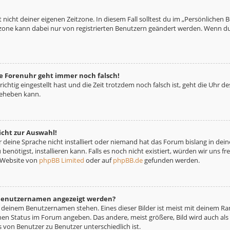
 nicht deiner eigenen Zeitzone. In diesem Fall solltest du im „Persönlichen 
eitzone kann dabei nur von registrierten Benutzern geändert werden. Wenn du no
die Forenuhr geht immer noch falsch!
richtig eingestellt hast und die Zeit trotzdem noch falsch ist, geht die Uhr d
beheben kann.
icht zur Auswahl!
deine Sprache nicht installiert oder niemand hat das Forum bislang in deine
benötigst, installieren kann. Falls es noch nicht existiert, würden wir uns 
 Website von
phpBB Limited
oder auf
phpBB.de
gefunden werden.
m Benutzernamen angezeigt werden?
i deinem Benutzernamen stehen. Eines dieser Bilder ist meist mit deinem Ran
nen Status im Forum angeben. Das andere, meist größere, Bild wird auch als „
s von Benutzer zu Benutzer unterschiedlich ist.