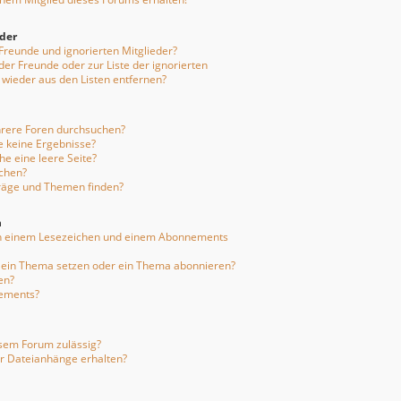
eder
 Freunde und ignorierten Mitglieder?
 der Freunde oder zur Liste der ignorierten
 wieder aus den Listen entfernen?
hrere Foren durchsuchen?
e keine Ergebnisse?
e eine leere Seite?
uchen?
träge und Themen finden?
n
en einem Lesezeichen und einem Abonnements
f ein Thema setzen oder ein Thema abonnieren?
en?
nements?
sem Forum zulässig?
er Dateianhänge erhalten?