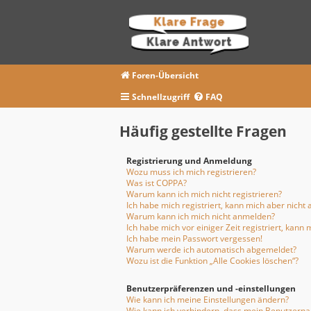
Foren-Übersicht
Schnellzugriff
FAQ
Häufig gestellte Fragen
Registrierung und Anmeldung
Wozu muss ich mich registrieren?
Was ist COPPA?
Warum kann ich mich nicht registrieren?
Ich habe mich registriert, kann mich aber nicht
Warum kann ich mich nicht anmelden?
Ich habe mich vor einiger Zeit registriert, kan
Ich habe mein Passwort vergessen!
Warum werde ich automatisch abgemeldet?
Wozu ist die Funktion „Alle Cookies löschen“?
Benutzerpräferenzen und -einstellungen
Wie kann ich meine Einstellungen ändern?
Wie kann ich verhindern, dass mein Benutzernam