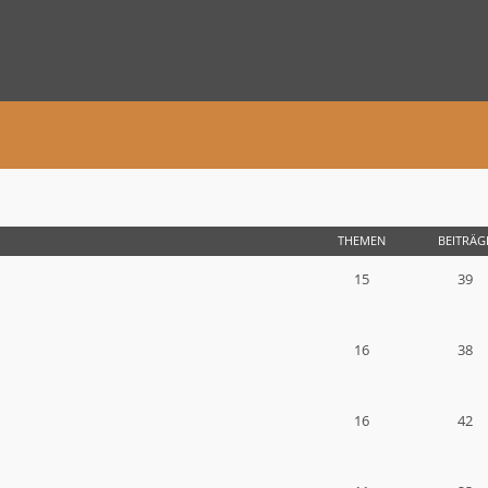
THEMEN
BEITRÄG
15
39
16
38
16
42