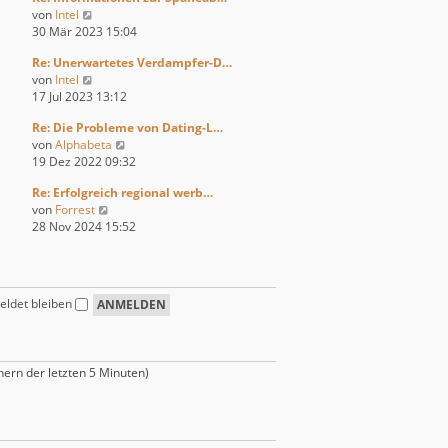
r
t
N
von
Intel
s
B
r
e
30 Mär 2023 15:04
t
e
a
u
e
i
g
Re: Unerwartetes Verdampfer-D…
e
r
t
N
von
Intel
s
B
r
e
17 Jul 2023 13:12
t
e
a
u
e
i
g
Re: Die Probleme von Dating-L…
e
r
t
N
von
Alphabeta
s
B
r
e
19 Dez 2022 09:32
t
e
a
u
e
i
g
Re: Erfolgreich regional werb…
e
r
t
N
von
Forrest
s
B
r
e
28 Nov 2024 15:52
t
e
a
u
e
i
g
e
r
t
s
B
r
t
e
a
ldet bleiben
e
i
g
r
t
B
r
e
a
hern der letzten 5 Minuten)
i
g
t
r
a
g