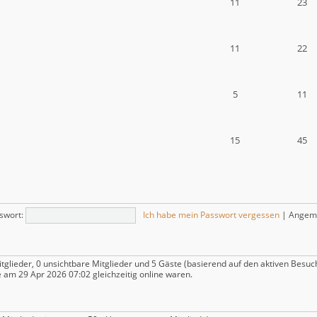
11
23
11
22
5
11
15
45
swort:
Ich habe mein Passwort vergessen
|
Angeme
itglieder, 0 unsichtbare Mitglieder und 5 Gäste (basierend auf den aktiven Besuc
 am 29 Apr 2026 07:02 gleichzeitig online waren.