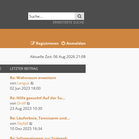
SUCHE
ERWEITERTE SUCHE
Registrieren
Anmelden
Aktuelle Zeit: 06 Aug 2026 21:08
E
LETZTER BEITRAG
Re: Wohnraum erweitern
N
von
Langus
e
02 Jun 2023 18:00
u
Re: Hilfe gesucht! Auf der Su…
e
N
von
Drölf
s
e
23 Aug 2023 10:30
t
u
e
Re: Läuferknie, Tennisarm und…
e
r
N
von
Skyfall
s
B
e
10 Dez 2025 16:34
t
e
u
e
i
Re: Informationen zur Späneab…
e