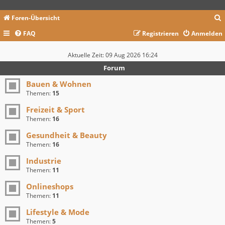
Foren-Übersicht
FAQ
Registrieren
Anmelden
c
Aktuelle Zeit: 09 Aug 2026 16:24
Forum
Bauen & Wohnen
Themen:
15
Freizeit & Sport
Themen:
16
Gesundheit & Beauty
Themen:
16
Industrie
Themen:
11
Onlineshops
Themen:
11
Lifestyle & Mode
Themen:
5