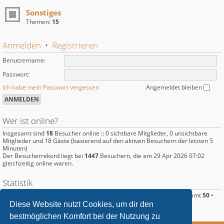
Sonstiges
Themen:
15
Anmelden
•
Registrieren
Benutzername:
Passwort:
Ich habe mein Passwort vergessen
Angemeldet bleiben
Wer ist online?
Insgesamt sind
18
Besucher online :: 0 sichtbare Mitglieder, 0 unsichtbare
Mitglieder und 18 Gäste (basierend auf den aktiven Besuchern der letzten 5
Minuten)
Der Besucherrekord liegt bei
1447
Besuchern, die am 29 Apr 2026 07:02
gleichzeitig online waren.
Statistik
Beiträge insgesamt
220
• Themen insgesamt
89
• Mitglieder insgesamt
50
•
Unser neuestes Mitglied:
Langus
Diese Website nutzt Cookies, um dir den
bestmöglichen Komfort bei der Nutzung zu