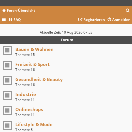
Foren-Übersicht
FAQ
Registrieren
Anmelden
c
Aktuelle Zeit: 10 Aug 2026 07:53
Forum
Bauen & Wohnen
Themen:
15
Freizeit & Sport
Themen:
16
Gesundheit & Beauty
Themen:
16
Industrie
Themen:
11
Onlineshops
Themen:
11
Lifestyle & Mode
Themen:
5