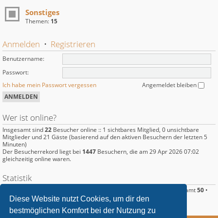
Sonstiges
Themen:
15
Anmelden
•
Registrieren
Benutzername:
Passwort:
Ich habe mein Passwort vergessen
Angemeldet bleiben
Wer ist online?
Insgesamt sind
22
Besucher online :: 1 sichtbares Mitglied, 0 unsichtbare
Mitglieder und 21 Gäste (basierend auf den aktiven Besuchern der letzten 5
Minuten)
Der Besucherrekord liegt bei
1447
Besuchern, die am 29 Apr 2026 07:02
gleichzeitig online waren.
Statistik
Beiträge insgesamt
220
• Themen insgesamt
89
• Mitglieder insgesamt
50
•
Unser neuestes Mitglied:
Langus
Diese Website nutzt Cookies, um dir den
bestmöglichen Komfort bei der Nutzung zu