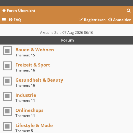
Foren-Übersicht
FAQ
Registrieren
Anmelden
c
Aktuelle Zeit: 07 Aug 2026 06:16
Forum
Bauen & Wohnen
Themen:
15
Freizeit & Sport
Themen:
16
Gesundheit & Beauty
Themen:
16
Industrie
Themen:
11
Onlineshops
Themen:
11
Lifestyle & Mode
Themen:
5