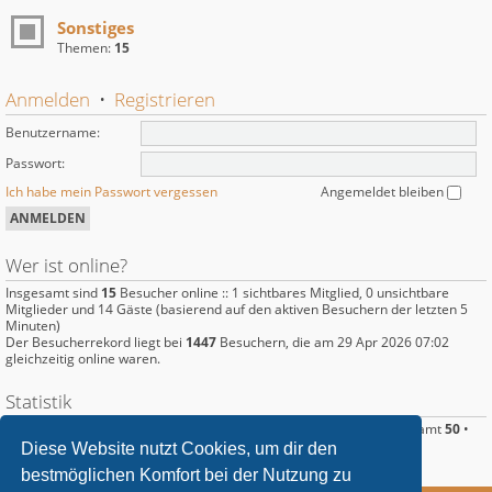
Sonstiges
Themen:
15
Anmelden
•
Registrieren
Benutzername:
Passwort:
Ich habe mein Passwort vergessen
Angemeldet bleiben
Wer ist online?
Insgesamt sind
15
Besucher online :: 1 sichtbares Mitglied, 0 unsichtbare
Mitglieder und 14 Gäste (basierend auf den aktiven Besuchern der letzten 5
Minuten)
Der Besucherrekord liegt bei
1447
Besuchern, die am 29 Apr 2026 07:02
gleichzeitig online waren.
Statistik
Beiträge insgesamt
220
• Themen insgesamt
89
• Mitglieder insgesamt
50
•
Unser neuestes Mitglied:
Langus
Diese Website nutzt Cookies, um dir den
bestmöglichen Komfort bei der Nutzung zu