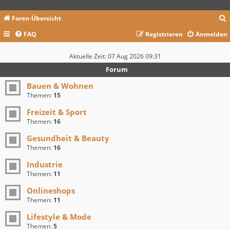
Foren-Übersicht
FAQ
Registrieren
Anmelden
c
Aktuelle Zeit: 07 Aug 2026 09:31
Forum
Bauen & Wohnen
Themen:
15
Freizeit & Sport
Themen:
16
Gesundheit & Beauty
Themen:
16
Industrie
Themen:
11
Onlineshops
Themen:
11
Lifestyle & Mode
Themen:
5