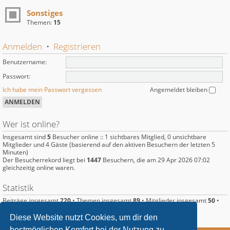
Sonstiges
Themen:
15
Anmelden
•
Registrieren
Benutzername:
Passwort:
Ich habe mein Passwort vergessen
Angemeldet bleiben
Wer ist online?
Insgesamt sind
5
Besucher online :: 1 sichtbares Mitglied, 0 unsichtbare
Mitglieder und 4 Gäste (basierend auf den aktiven Besuchern der letzten 5
Minuten)
Der Besucherrekord liegt bei
1447
Besuchern, die am 29 Apr 2026 07:02
gleichzeitig online waren.
Statistik
Beiträge insgesamt
220
• Themen insgesamt
89
• Mitglieder insgesamt
50
•
Unser neuestes Mitglied:
Langus
Diese Website nutzt Cookies, um dir den
bestmöglichen Komfort bei der Nutzung zu