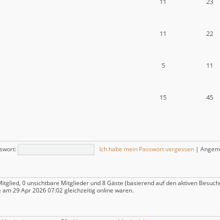
11
23
11
22
5
11
15
45
swort:
Ich habe mein Passwort vergessen
|
Angeme
Mitglied, 0 unsichtbare Mitglieder und 8 Gäste (basierend auf den aktiven Besuch
 am 29 Apr 2026 07:02 gleichzeitig online waren.