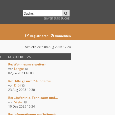
SUCHE
ERWEITERTE SUCHE
Registrieren
Anmelden
Aktuelle Zeit: 08 Aug 2026 17:24
E
LETZTER BEITRAG
Re: Wohnraum erweitern
N
von
Langus
e
02 Jun 2023 18:00
u
Re: Hilfe gesucht! Auf der Su…
e
N
von
Drölf
s
e
23 Aug 2023 10:30
t
u
e
Re: Läuferknie, Tennisarm und…
e
r
N
von
Skyfall
s
B
e
10 Dez 2025 16:34
t
e
u
e
i
Re: Informationen zur Späneab…
e