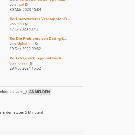
r
t
N
von
Intel
s
B
r
e
30 Mär 2023 15:04
t
e
a
u
e
i
g
Re: Unerwartetes Verdampfer-D…
e
r
t
N
von
Intel
s
B
r
e
17 Jul 2023 13:12
t
e
a
u
e
i
g
Re: Die Probleme von Dating-L…
e
r
t
N
von
Alphabeta
s
B
r
e
19 Dez 2022 09:32
t
e
a
u
e
i
g
Re: Erfolgreich regional werb…
e
r
t
N
von
Forrest
s
B
r
e
28 Nov 2024 15:52
t
e
a
u
e
i
g
e
r
t
s
B
r
t
e
a
ldet bleiben
e
i
g
r
t
B
r
e
a
ern der letzten 5 Minuten)
i
g
t
r
a
g