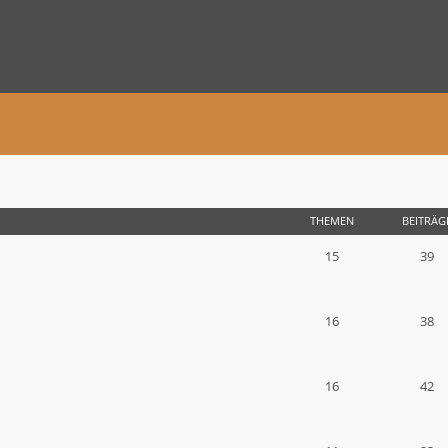
THEMEN
BEITRÄG
15
39
16
38
16
42