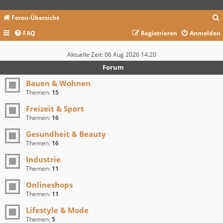
Foren-Übersicht
FAQ
Registrieren
Anmelden
c
Aktuelle Zeit: 06 Aug 2026 14:20
Forum
Bauen & Wohnen
Themen:
15
Freizeit & Sport
Themen:
16
Gesundheit & Beauty
Themen:
16
Industrie
Themen:
11
Onlineshops
Themen:
11
Lifestyle & Mode
Themen:
5