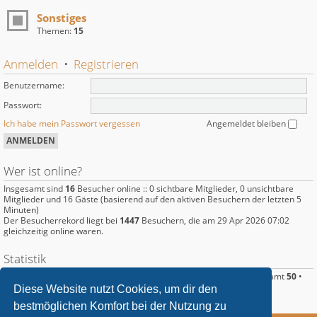
Sonstiges
Themen:
15
Anmelden
•
Registrieren
Benutzername:
Passwort:
Ich habe mein Passwort vergessen
Angemeldet bleiben
Wer ist online?
Insgesamt sind
16
Besucher online :: 0 sichtbare Mitglieder, 0 unsichtbare
Mitglieder und 16 Gäste (basierend auf den aktiven Besuchern der letzten 5
Minuten)
Der Besucherrekord liegt bei
1447
Besuchern, die am 29 Apr 2026 07:02
gleichzeitig online waren.
Statistik
Beiträge insgesamt
220
• Themen insgesamt
89
• Mitglieder insgesamt
50
•
Unser neuestes Mitglied:
Langus
Diese Website nutzt Cookies, um dir den
bestmöglichen Komfort bei der Nutzung zu