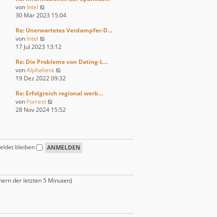
r
t
N
von
Intel
s
B
r
e
30 Mär 2023 15:04
t
e
a
u
e
i
g
Re: Unerwartetes Verdampfer-D…
e
r
t
N
von
Intel
s
B
r
e
17 Jul 2023 13:12
t
e
a
u
e
i
g
Re: Die Probleme von Dating-L…
e
r
t
N
von
Alphabeta
s
B
r
e
19 Dez 2022 09:32
t
e
a
u
e
i
g
Re: Erfolgreich regional werb…
e
r
t
N
von
Forrest
s
B
r
e
28 Nov 2024 15:52
t
e
a
u
e
i
g
e
r
t
s
B
r
t
e
a
ldet bleiben
e
i
g
r
t
B
r
e
a
hern der letzten 5 Minuten)
i
g
t
r
a
g