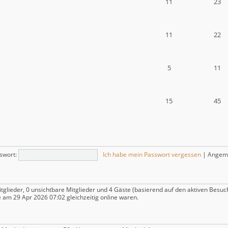
11
23
11
22
5
11
15
45
swort:
Ich habe mein Passwort vergessen
|
Angeme
itglieder, 0 unsichtbare Mitglieder und 4 Gäste (basierend auf den aktiven Besuc
 am 29 Apr 2026 07:02 gleichzeitig online waren.