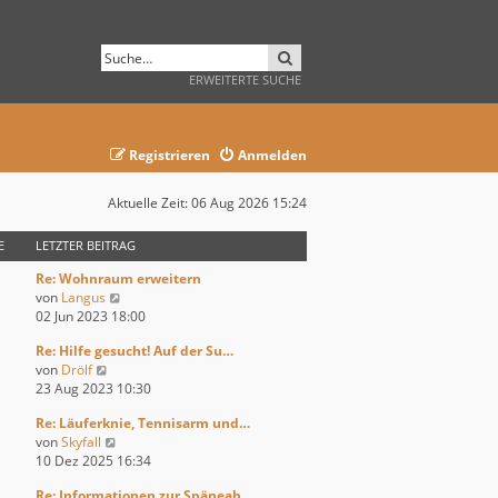
SUCHE
ERWEITERTE SUCHE
Registrieren
Anmelden
Aktuelle Zeit: 06 Aug 2026 15:24
E
LETZTER BEITRAG
Re: Wohnraum erweitern
N
von
Langus
e
02 Jun 2023 18:00
u
Re: Hilfe gesucht! Auf der Su…
e
N
von
Drölf
s
e
23 Aug 2023 10:30
t
u
e
Re: Läuferknie, Tennisarm und…
e
r
N
von
Skyfall
s
B
e
10 Dez 2025 16:34
t
e
u
e
i
Re: Informationen zur Späneab…
e