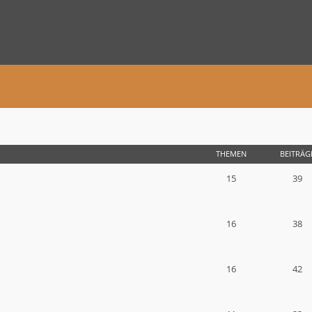
THEMEN
BEITRÄG
15
39
16
38
16
42