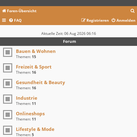
Foren-Übersicht
FAQ
Registrieren
Anmelden
c
Aktuelle Zeit: 06 Aug 2026 06:16
Forum
Bauen & Wohnen
Themen:
15
Freizeit & Sport
Themen:
16
Gesundheit & Beauty
Themen:
16
Industrie
Themen:
11
Onlineshops
Themen:
11
Lifestyle & Mode
Themen:
5