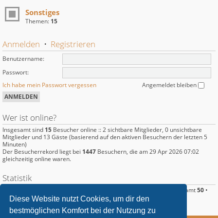
Sonstiges
Themen:
15
Anmelden
•
Registrieren
Benutzername:
Passwort:
Ich habe mein Passwort vergessen
Angemeldet bleiben
Wer ist online?
Insgesamt sind
15
Besucher online :: 2 sichtbare Mitglieder, 0 unsichtbare
Mitglieder und 13 Gäste (basierend auf den aktiven Besuchern der letzten 5
Minuten)
Der Besucherrekord liegt bei
1447
Besuchern, die am 29 Apr 2026 07:02
gleichzeitig online waren.
Statistik
Beiträge insgesamt
220
• Themen insgesamt
89
• Mitglieder insgesamt
50
•
Unser neuestes Mitglied:
Langus
Diese Website nutzt Cookies, um dir den
bestmöglichen Komfort bei der Nutzung zu