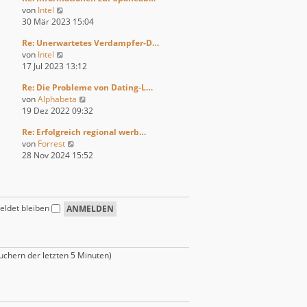
r
t
N
von
Intel
s
B
r
e
30 Mär 2023 15:04
t
e
a
u
e
i
g
Re: Unerwartetes Verdampfer-D…
e
r
t
N
von
Intel
s
B
r
e
17 Jul 2023 13:12
t
e
a
u
e
i
g
Re: Die Probleme von Dating-L…
e
r
t
N
von
Alphabeta
s
B
r
e
19 Dez 2022 09:32
t
e
a
u
e
i
g
Re: Erfolgreich regional werb…
e
r
t
N
von
Forrest
s
B
r
e
28 Nov 2024 15:52
t
e
a
u
e
i
g
e
r
t
s
B
r
t
e
a
ldet bleiben
e
i
g
r
t
B
r
e
a
suchern der letzten 5 Minuten)
i
g
t
r
a
g