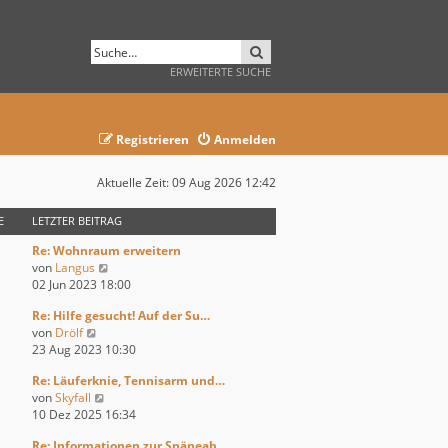
SUCHE
ERWEITERTE SUCHE
Registrieren
Anmelden
Aktuelle Zeit: 09 Aug 2026 12:42
E
LETZTER BEITRAG
Re: Wohnraum erweitern
N
von
Langus
e
02 Jun 2023 18:00
u
Re: Hilfe gesucht! Auf der Su…
e
N
von
Drölf
s
e
23 Aug 2023 10:30
t
u
e
Re: Läuferknie, Tennisarm und…
e
r
N
von
Skyfall
s
B
e
10 Dez 2025 16:34
t
e
u
e
i
Re: Informationen zur Späneab…
e