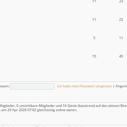
11
23
11
22
5
11
15
45
swort:
Ich habe mein Passwort vergessen
|
Angeme
Mitglieder, 0 unsichtbare Mitglieder und 16 Gäste (basierend auf den aktiven Be
 am 29 Apr 2026 07:02 gleichzeitig online waren.