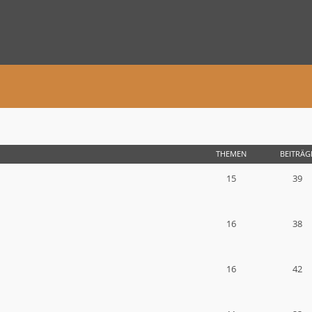
THEMEN
BEITRÄG
15
39
16
38
16
42