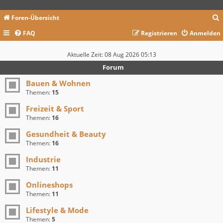
Foren-Übersicht
FAQ
Registrieren
Anmelden
c
Aktuelle Zeit: 08 Aug 2026 05:13
Forum
Bauen & Wohnen
Themen:
15
Freizeit & Sport
Themen:
16
Gesundheit & Beauty
Themen:
16
Industrie
Themen:
11
Onlineshops
Themen:
11
Lifestyle & Mode
Themen:
5