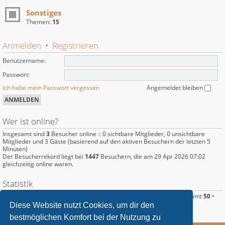
Sonstiges
Themen:
15
Anmelden
•
Registrieren
Benutzername:
Passwort:
Ich habe mein Passwort vergessen
Angemeldet bleiben
Wer ist online?
Insgesamt sind
3
Besucher online :: 0 sichtbare Mitglieder, 0 unsichtbare
Mitglieder und 3 Gäste (basierend auf den aktiven Besuchern der letzten 5
Minuten)
Der Besucherrekord liegt bei
1447
Besuchern, die am 29 Apr 2026 07:02
gleichzeitig online waren.
Statistik
Beiträge insgesamt
220
• Themen insgesamt
89
• Mitglieder insgesamt
50
•
Unser neuestes Mitglied:
Langus
Diese Website nutzt Cookies, um dir den
bestmöglichen Komfort bei der Nutzung zu