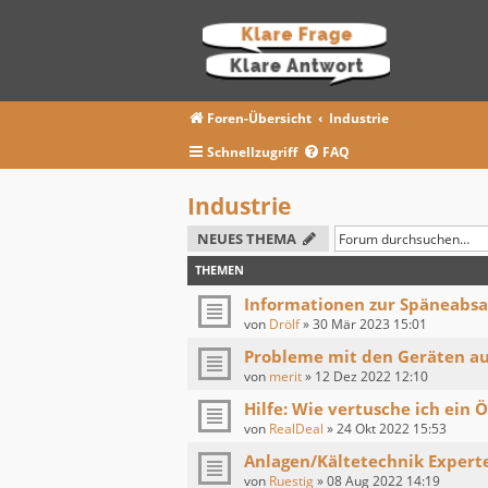
Foren-Übersicht
Industrie
Schnellzugriff
FAQ
Industrie
NEUES THEMA
THEMEN
Informationen zur Späneabsa
von
Drölf
»
30 Mär 2023 15:01
Probleme mit den Geräten a
von
merit
»
12 Dez 2022 12:10
Hilfe: Wie vertusche ich ein Ö
von
RealDeal
»
24 Okt 2022 15:53
Anlagen/Kältetechnik Expert
von
Ruestig
»
08 Aug 2022 14:19