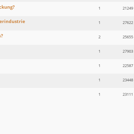
ckung?
1
21249
erindustrie
1
27622
n?
2
25655
1
27903
1
22587
1
23448
1
23111