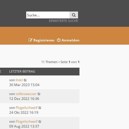
SUCHE
ERWEITERTE SUCHE
Registrieren
Anmelden
11 Themen • Seite
1
von
1
E
LETZTER BEITRAG
von
Intel
30 Mär 2023 15:04
von
stilleswasser
12 Dez 2022 16:36
von
Flügelschweif
24 Okt 2022 16:19
von
Flügelschweif
09 Aug 2022 13:37