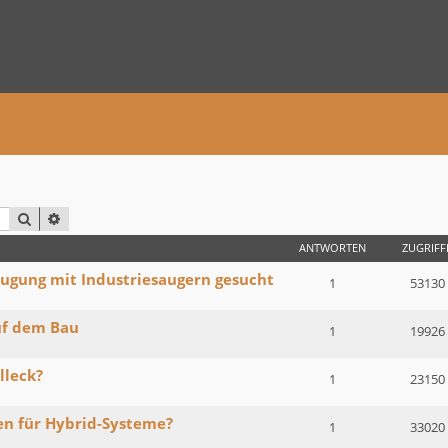
SUCHE
ERWEITERTE SUCHE
ANTWORTEN
ZUGRIFF
ugung mit Industriesaugern gesucht
1
53130
uf dem Bau
1
19926
lleck?
1
23150
en für Hybrid-Systeme?
1
33020