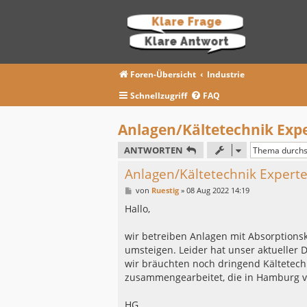
Foren-Übersicht
Industrie
Schnellzugriff
FAQ
Anlagen/Kältetechnik Exp
ANTWORTEN
Anlagen/Kältetechnik Expert
B
von
Ruestig
»
08 Aug 2022 14:19
e
i
Hallo,
t
r
a
wir betreiben Anlagen mit Absorptions
g
umsteigen. Leider hat unser aktueller 
wir bräuchten noch dringend Kältetechn
zusammengearbeitet, die in Hamburg ve
HG