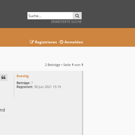
SUCHE
ERWEITERTE SUCHE
Registrieren
Anmelden
2 Beiträge • Seite
1
von
1
Ruestig
Beiträge:
7
Registriert:
30 Jun 2021 15:19
und