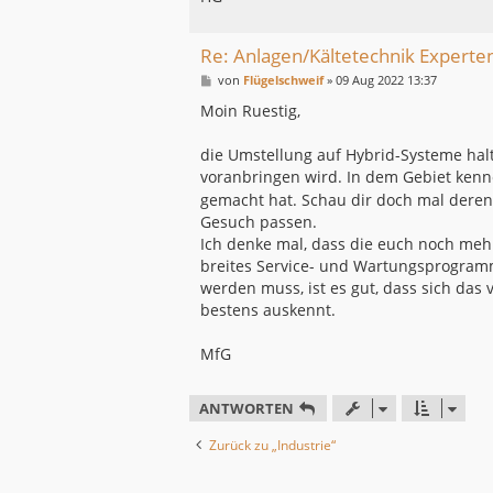
Re: Anlagen/Kältetechnik Experte
B
von
Flügelschweif
»
09 Aug 2022 13:37
e
i
Moin Ruestig,
t
r
a
die Umstellung auf Hybrid-Systeme halte
g
voranbringen wird. In dem Gebiet kenne
gemacht hat. Schau dir doch mal deren
Gesuch passen.
Ich denke mal, dass die euch noch meh
breites Service- und Wartungsprogramm
werden muss, ist es gut, dass sich d
bestens auskennt.
MfG
ANTWORTEN
Zurück zu „Industrie“