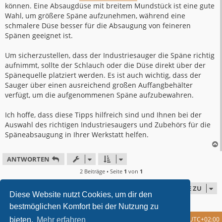
können. Eine Absaugdüse mit breitem Mundstück ist eine gute
Wahl, um größere Späne aufzunehmen, während eine
schmalere Düse besser für die Absaugung von feineren
Spänen geeignet ist.
Um sicherzustellen, dass der Industriesauger die Späne richtig
aufnimmt, sollte der Schlauch oder die Düse direkt über der
Spänequelle platziert werden. Es ist auch wichtig, dass der
Sauger über einen ausreichend großen Auffangbehälter
verfügt, um die aufgenommenen Späne aufzubewahren.
Ich hoffe, dass diese Tipps hilfreich sind und Ihnen bei der
Auswahl des richtigen Industriesaugers und Zubehörs für die
Späneabsaugung in Ihrer Werkstatt helfen.
ANTWORTEN
2 Beiträge • Seite
1
von
1
GEHE ZU
Diese Website nutzt Cookies, um dir den
bestmöglichen Komfort bei der Nutzung zu
Foren-Übersicht
Alle Cookies löschen
Alle Zeiten sind
UTC+02:00
bieten.
Mehr erfahren