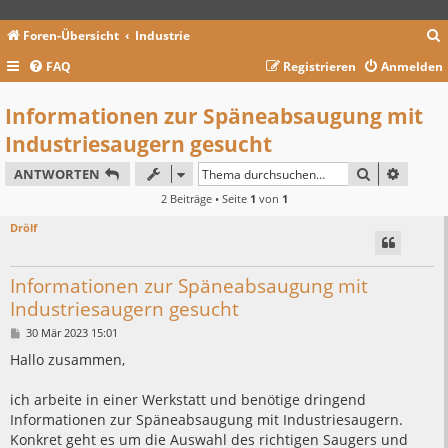
Foren-Übersicht
Industrie
FAQ
Registrieren
Anmelden
c
Informationen zur Späneabsaugung mit
Industriesaugern gesucht
SUCHE
ERWEIT
ANTWORTEN
2 Beiträge • Seite
1
von
1
Drölf
Informationen zur Späneabsaugung mit
Industriesaugern gesucht
B
30 Mär 2023 15:01
e
i
Hallo zusammen,
t
r
a
ich arbeite in einer Werkstatt und benötige dringend
g
Informationen zur Späneabsaugung mit Industriesaugern.
Konkret geht es um die Auswahl des richtigen Saugers und