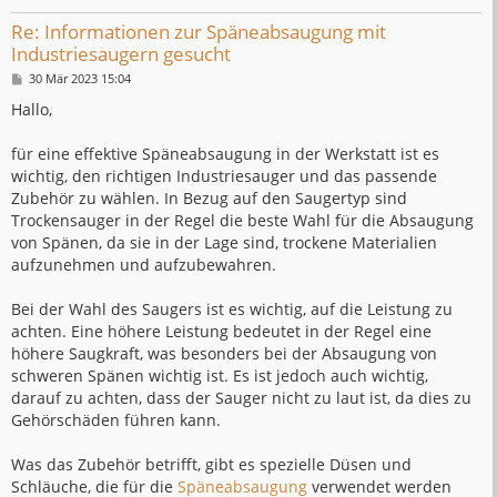
Re: Informationen zur Späneabsaugung mit
Industriesaugern gesucht
B
30 Mär 2023 15:04
e
i
Hallo,
t
r
a
für eine effektive Späneabsaugung in der Werkstatt ist es
g
wichtig, den richtigen Industriesauger und das passende
Zubehör zu wählen. In Bezug auf den Saugertyp sind
Trockensauger in der Regel die beste Wahl für die Absaugung
von Spänen, da sie in der Lage sind, trockene Materialien
aufzunehmen und aufzubewahren.
Bei der Wahl des Saugers ist es wichtig, auf die Leistung zu
achten. Eine höhere Leistung bedeutet in der Regel eine
höhere Saugkraft, was besonders bei der Absaugung von
schweren Spänen wichtig ist. Es ist jedoch auch wichtig,
darauf zu achten, dass der Sauger nicht zu laut ist, da dies zu
Gehörschäden führen kann.
Was das Zubehör betrifft, gibt es spezielle Düsen und
Schläuche, die für die
Späneabsaugung
verwendet werden