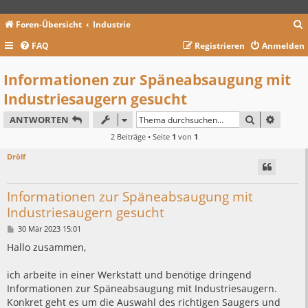
Foren-Übersicht
Industrie
FAQ
Registrieren
Anmelden
c
Informationen zur Späneabsaugung mit
Industriesaugern gesucht
SUCHE
ERWEIT
ANTWORTEN
2 Beiträge • Seite
1
von
1
Drölf
Informationen zur Späneabsaugung mit
Industriesaugern gesucht
B
30 Mär 2023 15:01
e
i
Hallo zusammen,
t
r
a
ich arbeite in einer Werkstatt und benötige dringend
g
Informationen zur Späneabsaugung mit Industriesaugern.
Konkret geht es um die Auswahl des richtigen Saugers und