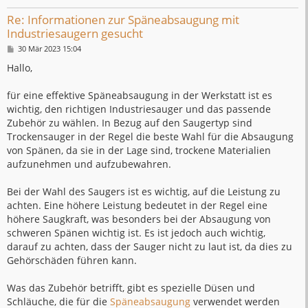
Re: Informationen zur Späneabsaugung mit
Industriesaugern gesucht
B
30 Mär 2023 15:04
e
i
Hallo,
t
r
a
für eine effektive Späneabsaugung in der Werkstatt ist es
g
wichtig, den richtigen Industriesauger und das passende
Zubehör zu wählen. In Bezug auf den Saugertyp sind
Trockensauger in der Regel die beste Wahl für die Absaugung
von Spänen, da sie in der Lage sind, trockene Materialien
aufzunehmen und aufzubewahren.
Bei der Wahl des Saugers ist es wichtig, auf die Leistung zu
achten. Eine höhere Leistung bedeutet in der Regel eine
höhere Saugkraft, was besonders bei der Absaugung von
schweren Spänen wichtig ist. Es ist jedoch auch wichtig,
darauf zu achten, dass der Sauger nicht zu laut ist, da dies zu
Gehörschäden führen kann.
Was das Zubehör betrifft, gibt es spezielle Düsen und
Schläuche, die für die
Späneabsaugung
verwendet werden