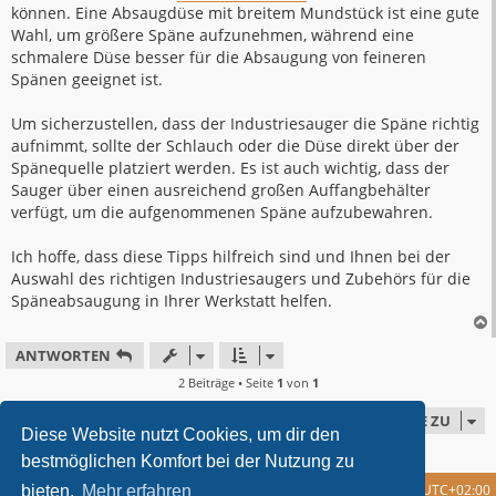
können. Eine Absaugdüse mit breitem Mundstück ist eine gute
Wahl, um größere Späne aufzunehmen, während eine
schmalere Düse besser für die Absaugung von feineren
Spänen geeignet ist.
Um sicherzustellen, dass der Industriesauger die Späne richtig
aufnimmt, sollte der Schlauch oder die Düse direkt über der
Spänequelle platziert werden. Es ist auch wichtig, dass der
Sauger über einen ausreichend großen Auffangbehälter
verfügt, um die aufgenommenen Späne aufzubewahren.
Ich hoffe, dass diese Tipps hilfreich sind und Ihnen bei der
Auswahl des richtigen Industriesaugers und Zubehörs für die
Späneabsaugung in Ihrer Werkstatt helfen.
ANTWORTEN
2 Beiträge • Seite
1
von
1
GEHE ZU
Diese Website nutzt Cookies, um dir den
bestmöglichen Komfort bei der Nutzung zu
Foren-Übersicht
Alle Cookies löschen
Alle Zeiten sind
UTC+02:00
bieten.
Mehr erfahren