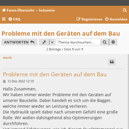
Foren-Übersicht
Industrie
FAQ
Registrieren
Anmelden
c
Probleme mit den Geräten auf dem Bau
SUCHE
ERWEIT
ANTWORTEN
2 Beiträge • Seite
1
von
1
merit
Probleme mit den Geräten auf dem Bau
B
12 Dez 2022 12:10
e
i
Hallo Zusammen,
t
Wir haben immer wieder Probleme mit den Geräten auf
r
a
unserer Baustelle. Dabei handelt es sich um die Bagger,
g
welche immer wieder an Leistung verlieren.
Die Hydraulik spielt dabei nach unserem Gefühl eine große
Rolle. Wir wollen dahingehend also Optimierungen
durchführen.