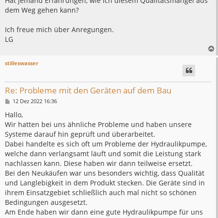
Hat jemand Erfahrungen, wie ich diesem Qualitätsmangel aus
dem Weg gehen kann?
Ich freue mich über Anregungen.
LG
stilleswasser
Re: Probleme mit den Geräten auf dem Bau
B
12 Dez 2022 16:36
e
i
Hallo,
t
Wir hatten bei uns ähnliche Probleme und haben unsere
r
a
Systeme darauf hin geprüft und überarbeitet.
g
Dabei handelte es sich oft um Probleme der Hydraulikpumpe,
welche dann verlangsamt läuft und somit die Leistung stark
nachlassen kann. Diese haben wir dann teilweise ersetzt.
Bei den Neukäufen war uns besonders wichtig, dass Qualität
und Langlebigkeit in dem Produkt stecken. Die Geräte sind in
ihrem Einsatzgebiet schließlich auch mal nicht so schönen
Bedingungen ausgesetzt.
Am Ende haben wir dann eine gute Hydraulikpumpe für uns