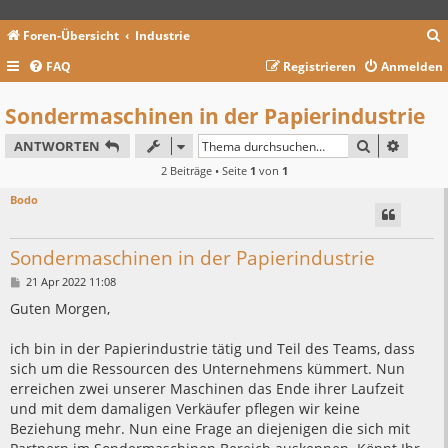
Foren-Übersicht
Industrie
FAQ
Registrieren
Anmelden
c
Sondermaschinen in der Papierindustrie
SUCHE
ERWEIT
ANTWORTEN
2 Beiträge • Seite
1
von
1
Bodo
Sondermaschinen in der Papierindustrie
B
21 Apr 2022 11:08
e
i
Guten Morgen,
t
r
a
ich bin in der Papierindustrie tätig und Teil des Teams, dass
g
sich um die Ressourcen des Unternehmens kümmert. Nun
erreichen zwei unserer Maschinen das Ende ihrer Laufzeit
und mit dem damaligen Verkäufer pflegen wir keine
Beziehung mehr. Nun eine Frage an diejenigen die sich mit