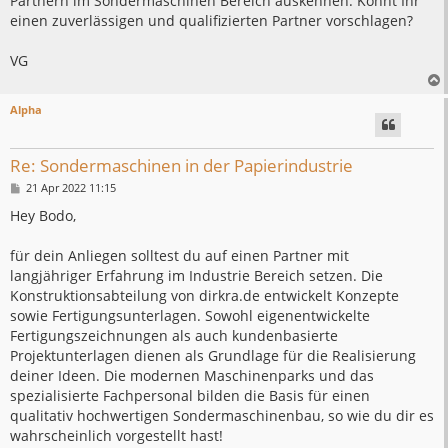
Partnern im Sondermaschinen Bereich auskennen. Könnt Ihr
einen zuverlässigen und qualifizierten Partner vorschlagen?
VG
Alpha
Re: Sondermaschinen in der Papierindustrie
B
21 Apr 2022 11:15
e
i
Hey Bodo,
t
r
a
für dein Anliegen solltest du auf einen Partner mit
g
langjähriger Erfahrung im Industrie Bereich setzen. Die
Konstruktionsabteilung von dirkra.de entwickelt Konzepte
sowie Fertigungsunterlagen. Sowohl eigenentwickelte
Fertigungszeichnungen als auch kundenbasierte
Projektunterlagen dienen als Grundlage für die Realisierung
deiner Ideen. Die modernen Maschinenparks und das
spezialisierte Fachpersonal bilden die Basis für einen
qualitativ hochwertigen Sondermaschinenbau, so wie du dir es
wahrscheinlich vorgestellt hast!