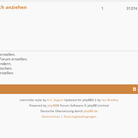
ch anziehen
1
31374
rstellen.
orum erstellen.
ndern.
öschen.
stellen.
metrolike style by
Eric Seguin
Updated for phpBB3.2 by
Ian Bradley
Powered by
phpBB
® Forum Software © phpBB Limited
Deutsche Übersetzung durch
phpBB.de
Datenschutz
|
Nutzungsbedingungen