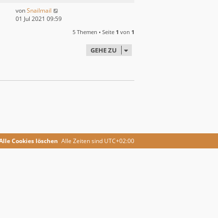
von
Snailmail
01 Jul 2021 09:59
5 Themen • Seite
1
von
1
GEHE ZU
Alle Cookies löschen
Alle Zeiten sind
UTC+02:00