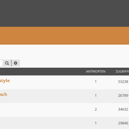
SUCHE
ERWEITERTE SUCHE
ANTWORTEN
ZUGRIFF
style
1
53238
tsch
1
26789
2
34632
1
29846