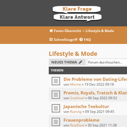
Foren-Übersicht
Lifestyle & Mode
Schnellzugriff
FAQ
Lifestyle & Mode
NEUES THEMA
THEMEN
Die Probleme von Dating-Life
von
Menne
»
19 Dez 2022 09:18
Promis, Royals, Tratsch & Kla
von
Snailmail
»
06 Sep 2022 09:52
Japanische Teekultur
von
Ruestig
»
09 Sep 2021 09:45
Frauenprobleme
von
RealDeal
»
30 Sep 2021 11:38