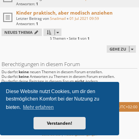
Antworten:
1
Kinder praktisch, aber modisch anziehen
Letzter Beitrag von
Snailmail
«
01 Jul 2021 09:59
Antworten:
1
NEUES THEMA
5 Themen • Seite
1
von
1
GEHE ZU
Berechtigungen in diesem Forum
Du darfst
keine
neuen Themen in diesem Forum erstellen.
Du darfst
keine
Antworten zu Themen in diesem Forum erstellen.
Du darfst deine Beiträge in diesem Forum
nicht
ändern.
Du darfst deine Beiträge in diesem Forum
nicht
löschen.
Du darfst
keine
Dateianhänge in diesem Forum erstellen.
Diese Website nutzt Cookies, um dir den
bestmöglichen Komfort bei der Nutzung zu
Foren-Übersicht
Alle Cookies löschen
Alle Zeiten sind
UTC+02:00
bieten.
Mehr erfahren
metrolike style by
Eric Seguin
Updated for phpBB3.2 by
Ian Bradley
Verstanden!
Powered by
phpBB
® Forum Software © phpBB Limited
Deutsche Übersetzung durch
phpBB.de
Datenschutz
|
Nutzungsbedingungen