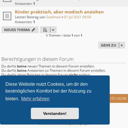
Antworten:
1
Kinder praktisch, aber modisch anziehen
Letzter Beitrag von
Snailmail
«
01 Jul 2021 09:59
Antworten:
1
NEUES THEMA
5 Themen • Seite
1
von
1
GEHE ZU
Berechtigungen in diesem Forum
Du darfst
keine
neuen Themen in diesem Forum erstellen.
Du darfst
keine
Antworten zu Themen in diesem Forum erstellen.
Du darfst deine Beiträge in diesem Forum
nicht
ändern.
Du darfst deine Beiträge in diesem Forum
nicht
löschen.
Du darfst
keine
Dateianhänge in diesem Forum erstellen.
Diese Website nutzt Cookies, um dir den
bestmöglichen Komfort bei der Nutzung zu
Foren-Übersicht
Alle Cookies löschen
Alle Zeiten sind
UTC+02:00
bieten.
Mehr erfahren
metrolike style by
Eric Seguin
Updated for phpBB3.2 by
Ian Bradley
Verstanden!
Powered by
phpBB
® Forum Software © phpBB Limited
Deutsche Übersetzung durch
phpBB.de
Datenschutz
|
Nutzungsbedingungen