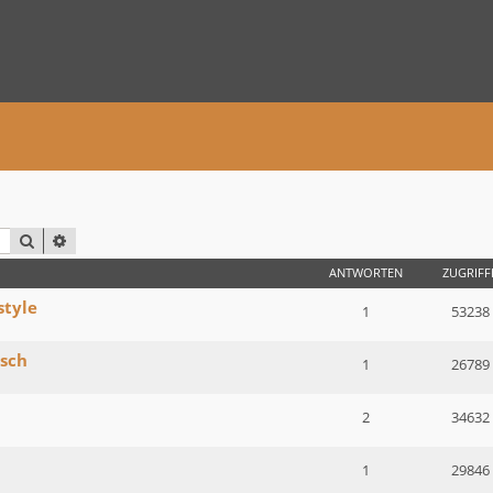
SUCHE
ERWEITERTE SUCHE
ANTWORTEN
ZUGRIFF
style
1
53238
tsch
1
26789
2
34632
1
29846