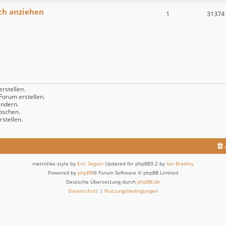
ch anziehen
1
31374
rstellen.
orum erstellen.
ndern.
öschen.
stellen.
metrolike style by
Eric Seguin
Updated for phpBB3.2 by
Ian Bradley
Powered by
phpBB
® Forum Software © phpBB Limited
Deutsche Übersetzung durch
phpBB.de
Datenschutz
|
Nutzungsbedingungen