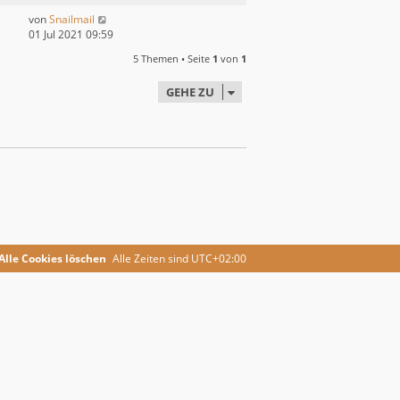
von
Snailmail
01 Jul 2021 09:59
5 Themen • Seite
1
von
1
GEHE ZU
Alle Cookies löschen
Alle Zeiten sind
UTC+02:00