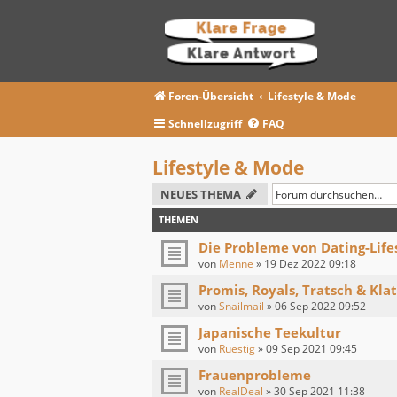
Foren-Übersicht
Lifestyle & Mode
Schnellzugriff
FAQ
Lifestyle & Mode
NEUES THEMA
THEMEN
Die Probleme von Dating-Life
von
Menne
»
19 Dez 2022 09:18
Promis, Royals, Tratsch & Kla
von
Snailmail
»
06 Sep 2022 09:52
Japanische Teekultur
von
Ruestig
»
09 Sep 2021 09:45
Frauenprobleme
von
RealDeal
»
30 Sep 2021 11:38