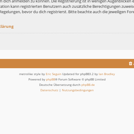
m dich anmelden zu können. Die Registrierung ist in wenigen Augenblicken er
ation kann registrierten Benutzern auch zusätzliche Berechtigungen zuweis
lungen, bevor du dich registrierst. Bitte beachte auch die jeweiligen For
klärung
metrolike style by
Eric Seguin
Updated for phpBB3.2 by
Ian Bradley
Powered by
phpBB
® Forum Software © phpBB Limited
Deutsche Übersetzung durch
phpBB.de
Datenschutz
|
Nutzungsbedingungen