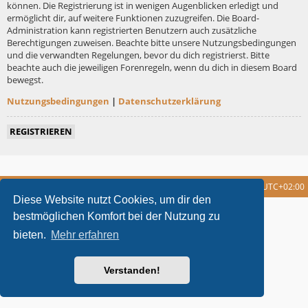
können. Die Registrierung ist in wenigen Augenblicken erledigt und
ermöglicht dir, auf weitere Funktionen zuzugreifen. Die Board-
Administration kann registrierten Benutzern auch zusätzliche
Berechtigungen zuweisen. Beachte bitte unsere Nutzungsbedingungen
und die verwandten Regelungen, bevor du dich registrierst. Bitte
beachte auch die jeweiligen Forenregeln, wenn du dich in diesem Board
bewegst.
Nutzungsbedingungen
|
Datenschutzerklärung
REGISTRIEREN
Foren-Übersicht
Alle Cookies löschen
Alle Zeiten sind
UTC+02:00
Diese Website nutzt Cookies, um dir den
metrolike style by
Eric Seguin
Updated for phpBB3.2 by
Ian Bradley
bestmöglichen Komfort bei der Nutzung zu
Powered by
phpBB
® Forum Software © phpBB Limited
bieten.
Mehr erfahren
Deutsche Übersetzung durch
phpBB.de
Datenschutz
|
Nutzungsbedingungen
Verstanden!