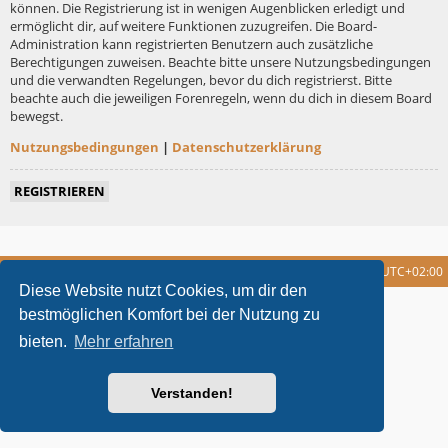
können. Die Registrierung ist in wenigen Augenblicken erledigt und
ermöglicht dir, auf weitere Funktionen zuzugreifen. Die Board-
Administration kann registrierten Benutzern auch zusätzliche
Berechtigungen zuweisen. Beachte bitte unsere Nutzungsbedingungen
und die verwandten Regelungen, bevor du dich registrierst. Bitte
beachte auch die jeweiligen Forenregeln, wenn du dich in diesem Board
bewegst.
Nutzungsbedingungen
|
Datenschutzerklärung
REGISTRIEREN
Foren-Übersicht
Alle Cookies löschen
Alle Zeiten sind
UTC+02:00
Diese Website nutzt Cookies, um dir den
metrolike style by
Eric Seguin
Updated for phpBB3.2 by
Ian Bradley
bestmöglichen Komfort bei der Nutzung zu
Powered by
phpBB
® Forum Software © phpBB Limited
bieten.
Mehr erfahren
Deutsche Übersetzung durch
phpBB.de
Datenschutz
|
Nutzungsbedingungen
Verstanden!