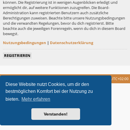
können. Die Registrierung ist in wenigen Augenblicken erledigt und
ermöglicht dir, auf weitere Funktionen zuzugreifen. Die Board-
Administration kann registrierten Benutzern auch zusätzliche
Berechtigungen zuweisen. Beachte bitte unsere Nutzungsbedingungen
und die verwandten Regelungen, bevor du dich registrierst. Bitte
beachte auch die jeweiligen Forenregeln, wenn du dich in diesem Board
bewegst.
Nutzungsbedingungen
|
Datenschutzerklärung
REGISTRIEREN
Foren-Übersicht
Alle Cookies löschen
Alle Zeiten sind
UTC+02:00
Diese Website nutzt Cookies, um dir den
metrolike style by
Eric Seguin
Updated for phpBB3.2 by
Ian Bradley
bestmöglichen Komfort bei der Nutzung zu
Powered by
phpBB
® Forum Software © phpBB Limited
bieten.
Mehr erfahren
Deutsche Übersetzung durch
phpBB.de
Datenschutz
|
Nutzungsbedingungen
Verstanden!