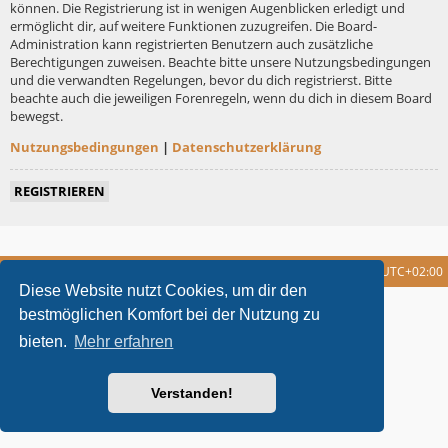
können. Die Registrierung ist in wenigen Augenblicken erledigt und
ermöglicht dir, auf weitere Funktionen zuzugreifen. Die Board-
Administration kann registrierten Benutzern auch zusätzliche
Berechtigungen zuweisen. Beachte bitte unsere Nutzungsbedingungen
und die verwandten Regelungen, bevor du dich registrierst. Bitte
beachte auch die jeweiligen Forenregeln, wenn du dich in diesem Board
bewegst.
Nutzungsbedingungen
|
Datenschutzerklärung
REGISTRIEREN
Foren-Übersicht
Alle Cookies löschen
Alle Zeiten sind
UTC+02:00
Diese Website nutzt Cookies, um dir den
metrolike style by
Eric Seguin
Updated for phpBB3.2 by
Ian Bradley
bestmöglichen Komfort bei der Nutzung zu
Powered by
phpBB
® Forum Software © phpBB Limited
bieten.
Mehr erfahren
Deutsche Übersetzung durch
phpBB.de
Datenschutz
|
Nutzungsbedingungen
Verstanden!