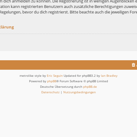
m dich anmelden zu können. Die Registrierung ist in wenigen Augenblicken er
ation kann registrierten Benutzern auch zusätzliche Berechtigungen zuweis
lungen, bevor du dich registrierst. Bitte beachte auch die jeweiligen For
klärung
metrolike style by
Eric Seguin
Updated for phpBB3.2 by
Ian Bradley
Powered by
phpBB
® Forum Software © phpBB Limited
Deutsche Übersetzung durch
phpBB.de
Datenschutz
|
Nutzungsbedingungen