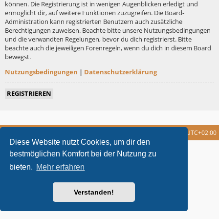
können. Die Registrierung ist in wenigen Augenblicken erledigt und
ermöglicht dir, auf weitere Funktionen zuzugreifen. Die Board-
Administration kann registrierten Benutzern auch zusätzliche
Berechtigungen zuweisen. Beachte bitte unsere Nutzungsbedingungen
und die verwandten Regelungen, bevor du dich registrierst. Bitte
beachte auch die jeweiligen Forenregeln, wenn du dich in diesem Board
bewegst.
Nutzungsbedingungen
|
Datenschutzerklärung
REGISTRIEREN
Foren-Übersicht
Alle Cookies löschen
Alle Zeiten sind
UTC+02:00
Diese Website nutzt Cookies, um dir den
metrolike style by
Eric Seguin
Updated for phpBB3.2 by
Ian Bradley
bestmöglichen Komfort bei der Nutzung zu
Powered by
phpBB
® Forum Software © phpBB Limited
bieten.
Mehr erfahren
Deutsche Übersetzung durch
phpBB.de
Datenschutz
|
Nutzungsbedingungen
Verstanden!