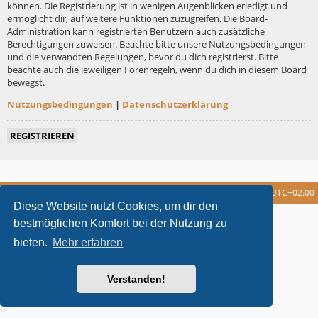
können. Die Registrierung ist in wenigen Augenblicken erledigt und
ermöglicht dir, auf weitere Funktionen zuzugreifen. Die Board-
Administration kann registrierten Benutzern auch zusätzliche
Berechtigungen zuweisen. Beachte bitte unsere Nutzungsbedingungen
und die verwandten Regelungen, bevor du dich registrierst. Bitte
beachte auch die jeweiligen Forenregeln, wenn du dich in diesem Board
bewegst.
Nutzungsbedingungen
|
Datenschutzerklärung
REGISTRIEREN
Foren-Übersicht
Alle Cookies löschen
Alle Zeiten sind
UTC+02:00
Diese Website nutzt Cookies, um dir den
metrolike style by
Eric Seguin
Updated for phpBB3.2 by
Ian Bradley
bestmöglichen Komfort bei der Nutzung zu
Powered by
phpBB
® Forum Software © phpBB Limited
bieten.
Mehr erfahren
Deutsche Übersetzung durch
phpBB.de
Datenschutz
|
Nutzungsbedingungen
Verstanden!