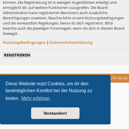
können. Die Registrierung ist in wenigen Augenblicken erledigt und
ermöglicht dir, auf weitere Funktionen zuzugreifen. Die Board-
Administration kann registrierten Benutzern auch zusätzliche
Berechtigungen zuweisen. Beachte bitte unsere Nutzungsbedingungen
und die verwandten Regelungen, bevor du dich registrierst. Bitte
beachte auch die jeweiligen Forenregeln, wenn du dich in diesem Board
bewegst.
Nutzungsbedingungen
|
Datenschutzerklärung
REGISTRIEREN
Foren-Übersicht
Alle Cookies löschen
Alle Zeiten sind
UTC+02:00
Diese Website nutzt Cookies, um dir den
metrolike style by
Eric Seguin
Updated for phpBB3.2 by
Ian Bradley
bestmöglichen Komfort bei der Nutzung zu
Powered by
phpBB
® Forum Software © phpBB Limited
bieten.
Mehr erfahren
Deutsche Übersetzung durch
phpBB.de
Datenschutz
|
Nutzungsbedingungen
Verstanden!